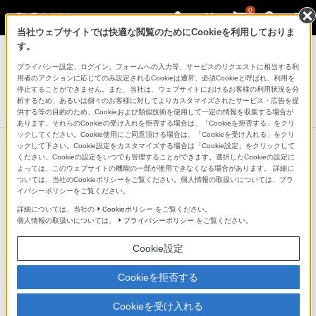
0
当社ウェブサイトでは快適な閲覧のためにCookieを利用しておりま
デジタルビデオカメラ ハンディカム
す。
プライバシー設定、ログイン、フォームへの入力等、サービスのリクエストに相当する利
リチャージャブルバッテリーパック
用者のアクションに応じてのみ設定されるCookieは通常、必須Cookieと呼ばれ、利用を
NP-F970
停止することができません。また、当社は、ウェブサイトにおけるお客様の利用状況を分
析するため、あるいは個々のお客様に対してよりカスタマイズされたサービス・広告を提
販売終了
供する等の目的のため、Cookieおよび類似技術を使用して一定の情報を収集する場合が
あります。それらのCookieの受け入れを拒否する場合は、「Cookieを拒否する」をクリ
ックしてください。Cookie使用にご同意頂ける場合は、「Cookieを受け入れる」をクリ
ックして下さい。Cookie設定をカスタマイズする場合は「Cookie設定」をクリックして
ください。Cookieの設定をいつでも管理することができます。選択したCookieの設定に
よっては、このウェブサイトの機能の一部が使用できなくなる場合があります。 詳細に
ついては、当社のCookieポリシーをご覧ください。個人情報の取扱いについては、プラ
イバシーポリシーをご覧ください。
詳細については、当社の
Cookieポリシー
をご覧ください。
個人情報の取扱いについては、
プライバシーポリシー
をご覧ください。
Cookie設定
Cookieを拒否する
Cookieを受け入れる