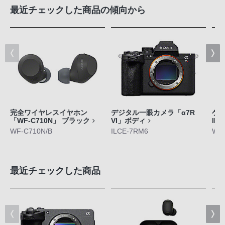
最近チェックした商品の傾向から
完全ワイヤレスイヤホン
デジタル一眼カメラ「α7R
ゲ
「WF-C710N」 ブラック
VI」ボディ
IN
WF-C710N/B
ILCE-7RM6
WF-
最近チェックした商品