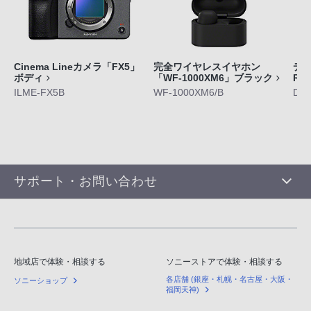
Cinema Lineカメラ「FX5」
完全ワイヤレスイヤホン
デジ
ボディ
「WF-1000XM6」ブラック
RX
ILME-FX5B
WF-1000XM6/B
DS
サポート・お問い合わせ
地域店で体験・相談する
ソニーストアで体験・相談する
各店舗 (銀座・札幌・名古屋・大阪・
ソニーショップ
福岡天神)