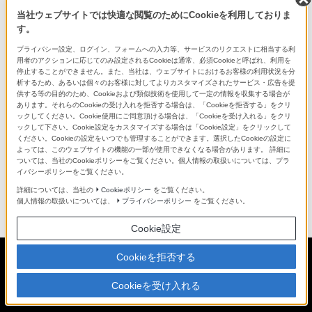
当社ウェブサイトでは快適な閲覧のためにCookieを利用しておりま
す。
プライバシー設定、ログイン、フォームへの入力等、サービスのリクエストに相当する利
用者のアクションに応じてのみ設定されるCookieは通常、必須Cookieと呼ばれ、利用を
停止することができません。また、当社は、ウェブサイトにおけるお客様の利用状況を分
析するため、あるいは個々のお客様に対してよりカスタマイズされたサービス・広告を提
供する等の目的のため、Cookieおよび類似技術を使用して一定の情報を収集する場合が
あります。それらのCookieの受け入れを拒否する場合は、「Cookieを拒否する」をクリ
ックしてください。Cookie使用にご同意頂ける場合は、「Cookieを受け入れる」をクリ
ックして下さい。Cookie設定をカスタマイズする場合は「Cookie設定」をクリックして
ください。Cookieの設定をいつでも管理することができます。選択したCookieの設定に
よっては、このウェブサイトの機能の一部が使用できなくなる場合があります。 詳細に
※SRS-XB43、SRS-XB33、SRS-XB23は両キャンペ
ついては、当社のCookieポリシーをご覧ください。個人情報の取扱いについては、プラ
ーンの対象商品です。キャンペーンごとに応募手続
イバシーポリシーをご覧ください。
詳細については、当社の
Cookieポリシー
をご覧ください。
きが必要です
個人情報の取扱いについては、
プライバシーポリシー
をご覧ください。
Cookie設定
Cookieを拒否する
日本
Cookieを受け入れる