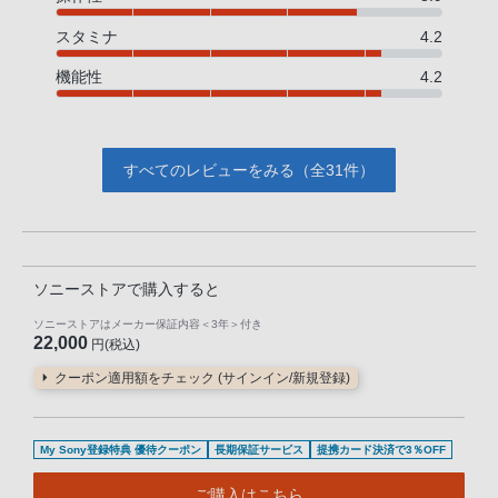
スタミナ
4.2
機能性
4.2
すべてのレビューをみる（全31件）
ソニーストアで購入すると
ソニーストアはメーカー保証内容
＜3年＞
付き
22,000
円(税込)
クーポン適用額をチェック (サインイン/新規登録)
My Sony登録特典 優待クーポン
長期保証サービス
提携カード決済で3％OFF
ご購入はこちら