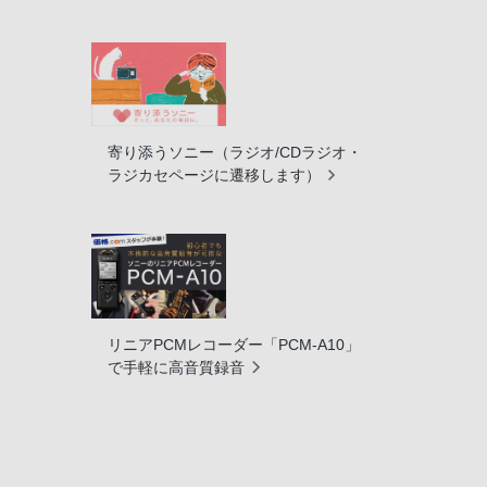
寄り添うソニー（ラジオ/CDラジオ・
ラジカセページに遷移します）
リニアPCMレコーダー「PCM-A10」
で手軽に高音質録音