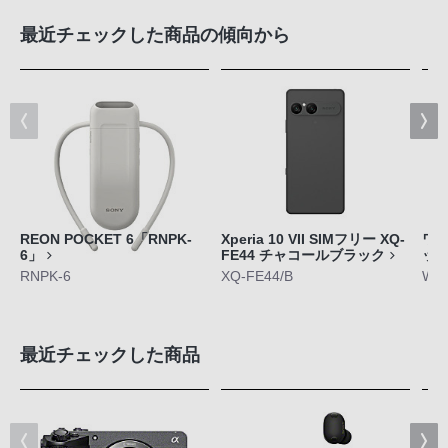
最近チェックした商品の傾向から
REON POCKET 6「RNPK-
Xperia 10 VII SIMフリー XQ-
ワ
6」
FE44 チャコールブラック
ット
RNPK-6
XQ-FE44/B
WF-
最近チェックした商品