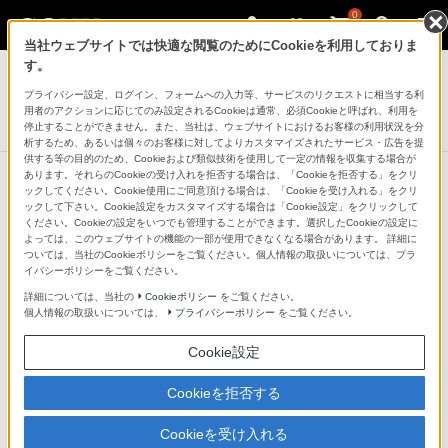
0
当社ウェブサイトでは快適な閲覧のためにCookieを利用しておりま
ICレコーダー／集音器
す。
プライバシー設定、ログイン、フォームへの入力等、サービスのリクエストに相当する利
ステレオICレコーダー
用者のアクションに応じてのみ設定されるCookieは通常、必須Cookieと呼ばれ、利用を
ICD-TX660
停止することができません。また、当社は、ウェブサイトにおけるお客様の利用状況を分
析するため、あるいは個々のお客様に対してよりカスタマイズされたサービス・広告を提
供する等の目的のため、Cookieおよび類似技術を使用して一定の情報を収集する場合が
あります。それらのCookieの受け入れを拒否する場合は、「Cookieを拒否する」をクリ
ックしてください。Cookie使用にご同意頂ける場合は、「Cookieを受け入れる」をクリ
ックして下さい。Cookie設定をカスタマイズする場合は「Cookie設定」をクリックして
ください。Cookieの設定をいつでも管理することができます。選択したCookieの設定に
よっては、このウェブサイトの機能の一部が使用できなくなる場合があります。 詳細に
ついては、当社のCookieポリシーをご覧ください。個人情報の取扱いについては、プラ
イバシーポリシーをご覧ください。
詳細については、当社の
Cookieポリシー
をご覧ください。
個人情報の取扱いについては、
プライバシーポリシー
をご覧ください。
Cookie設定
Cookieを拒否する
Cookieを受け入れる