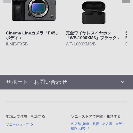
Cinema Lineカメラ「FX5」
完全ワイヤレスイヤホン
デジ
ボディ
「WF-1000XM6」ブラック
RX
ILME-FX5B
WF-1000XM6/B
DS
サポート・お問い合わせ
地域店で体験・相談する
ソニーストアで体験・相談する
各店舗 (銀座・札幌・名古屋・大阪・
ソニーショップ
福岡天神)