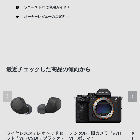
ソニーストア ご利用ガイド
オーナーレビューのご案内
最近チェックした商品の傾向から
ワイヤレスステレオヘッドセ
デジタル一眼カメラ「α7R
Xpe
ット「WF-C510」ブラック
VI」ボディ
FE