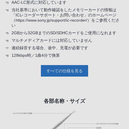
AAC-LC形式に対応しています
*3
当社基準において動作確認をしたメモリーカードの情報は
*4
「ICレコーダーサポート・お問い合わせ」のホームページ
（https://www.sony.jp/support/ic-recorder/）をご参照くださ
い
2GBから32GBまでのSD/SDHCカードをご使用になれます
*5
マルチメディアカードには対応していません
*6
連続録音する場合、途中、充電が必要です
*7
128kbps時／1曲4分で換算
*8
すべての仕様を見る
各部名称・サイズ