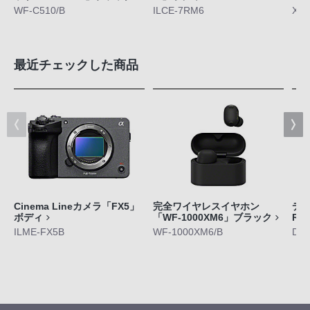
WF-C510/B
ILCE-7RM6
XQ-
最近チェックした商品
Cinema Lineカメラ「FX5」
完全ワイヤレスイヤホン
デジ
ボディ
「WF-1000XM6」ブラック
RX
ILME-FX5B
WF-1000XM6/B
DS