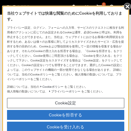
0
当社ウェブサイトでは快適な閲覧のためにCookieを利用しておりま
ICレコーダー／集音器
す。
プライバシー設定、ログイン、フォームへの入力等、サービスのリクエストに相当する利
ポータブルラジオレコーダー
用者のアクションに応じてのみ設定されるCookieは通常、必須Cookieと呼ばれ、利用を
ICZ-R260TV
停止することができません。また、当社は、ウェブサイトにおけるお客様の利用状況を分
析するため、あるいは個々のお客様に対してよりカスタマイズされたサービス・広告を提
生産完了
DISCONTINUED
供する等の目的のため、Cookieおよび類似技術を使用して一定の情報を収集する場合が
あります。それらのCookieの受け入れを拒否する場合は、「Cookieを拒否する」をクリ
ックしてください。Cookie使用にご同意頂ける場合は、「Cookieを受け入れる」をクリ
ックして下さい。Cookie設定をカスタマイズする場合は「Cookie設定」をクリックして
ください。Cookieの設定をいつでも管理することができます。選択したCookieの設定に
よっては、このウェブサイトの機能の一部が使用できなくなる場合があります。 詳細に
ついては、当社のCookieポリシーをご覧ください。個人情報の取扱いについては、プラ
イバシーポリシーをご覧ください。
詳細については、当社の
Cookieポリシー
をご覧ください。
個人情報の取扱いについては、
プライバシーポリシー
をご覧ください。
Cookie設定
Cookieを拒否する
Cookieを受け入れる