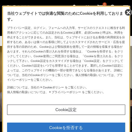
0
当社ウェブサイトでは快適な閲覧のためにCookieを利用しておりま
す。
さ
Facebook
Twitter
プライバシー設定、ログイン、フォームへの入力等、サービスのリクエストに相当する利
あ、
用者のアクションに応じてのみ設定されるCookieは通常、必須Cookieと呼ばれ、利用を
見
停止することができません。また、当社は、ウェブサイトにおけるお客様の利用状況を分
た
析するため、あるいは個々のお客様に対してよりカスタマイズされたサービス・広告を提
こ
供する等の目的のため、Cookieおよび類似技術を使用して一定の情報を収集する場合が
と
あります。それらのCookieの受け入れを拒否する場合は、「Cookieを拒否する」をクリ
の
ックしてください。Cookie使用にご同意頂ける場合は、「Cookieを受け入れる」をクリ
な
ックして下さい。Cookie設定をカスタマイズする場合は「Cookie設定」をクリックして
い
ください。Cookieの設定をいつでも管理することができます。選択したCookieの設定に
世
よっては、このウェブサイトの機能の一部が使用できなくなる場合があります。 詳細に
界
ついては、当社のCookieポリシーをご覧ください。個人情報の取扱いについては、プラ
へ。
イバシーポリシーをご覧ください。
α
Universe
詳細については、当社の
Cookieポリシー
をご覧ください。
個人情報の取扱いについては、
プライバシーポリシー
をご覧ください。
Cookie設定
Cookieを拒否する