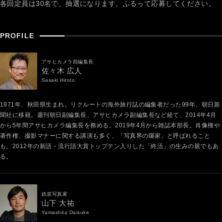
各回定員は30名で、抽選になります。ふるって応募してください。
PROFILE
アサヒカメラ前編集長
佐々木 広人
Sasaki Hiroto
1971年、秋田県生まれ。リクルートの海外旅行誌の編集者だった99年、朝日新
聞社に移籍。週刊朝日副編集長、アサヒカメラ副編集長など経て、2014年4月
から5年間アサヒカメラ編集長を務める。2019年4月から雑誌本部長。肖像権や
著作権、撮影マナーに関する講演も多く、「写真界の噺家」と呼ばれること
も。2012年の新語・流行語大賞トップテン入りした「終活」の生みの親でもあ
る。
鉄道写真家
山下 大祐
Yamashita Daisuke