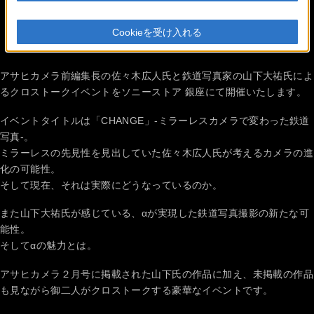
スペシャルトーク
Cookieを受け入れる
イベントを開催
アサヒカメラ前編集長の佐々木広人氏と鉄道写真家の山下大祐氏によ
るクロストークイベントをソニーストア 銀座にて開催いたします。
イベントタイトルは「CHANGE」-ミラーレスカメラで変わった鉄道
写真-。
ミラーレスの先見性を見出していた佐々木広人氏が考えるカメラの進
化の可能性。
そして現在、それは実際にどうなっているのか。
また山下大祐氏が感じている、αが実現した鉄道写真撮影の新たな可
能性。
そしてαの魅力とは。
アサヒカメラ２月号に掲載された山下氏の作品に加え、未掲載の作品
も見ながら御二人がクロストークする豪華なイベントです。