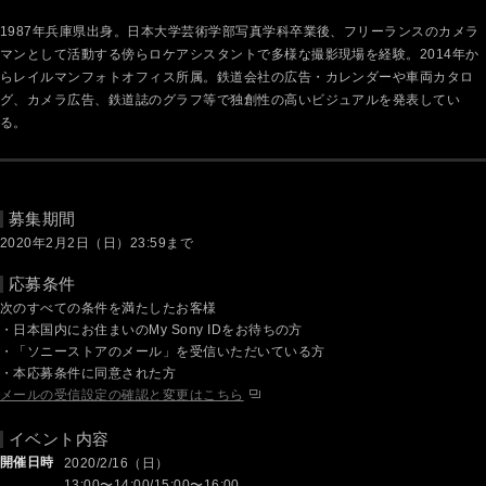
1987年兵庫県出身。日本大学芸術学部写真学科卒業後、フリーランスのカメラ
マンとして活動する傍らロケアシスタントで多様な撮影現場を経験。2014年か
らレイルマンフォトオフィス所属。鉄道会社の広告・カレンダーや車両カタロ
グ、カメラ広告、鉄道誌のグラフ等で独創性の高いビジュアルを発表してい
る。
募集期間
2020年2月2日（日）23:59まで
応募条件
次のすべての条件を満たしたお客様
日本国内にお住まいのMy Sony IDをお待ちの方
「ソニーストアのメール」を受信いただいている方
本応募条件に同意された方
メールの受信設定の確認と変更はこちら
イベント内容
開催日時
2020/2/16（日）
13:00〜14:00/15:00〜16:00