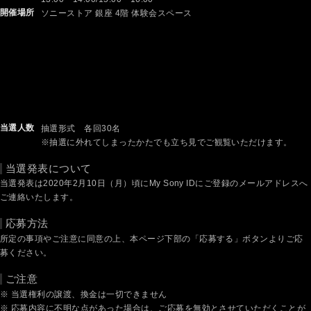
開催場所
ソニーストア 銀座 4階 体験会スペース
当選人数
抽選形式 各回30名
※抽選に外れてしまったかたでも立ち見でご観覧いただけます。
当選発表について
当選発表は2020年2月10日（月）頃にMy Sony IDにご登録のメールアドレスへ
ご連絡いたします。
応募方法
所定の事項やご注意に同意の上、本ページ下部の「応募する」ボタンよりご応
募ください。
ご注意
※ 当選権利の譲渡、換金は一切できません
※ 応募内容に不明な点があった場合は、ご応募を無効とさせていただくことが