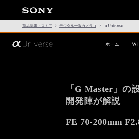
た
こ
と
の
な
商品情報・ストア
デジタル一眼カメラ α
α Universe
い
世
界
へ。
さ
ホーム
WH
α
あ、
Universe
見
た
こ
この挑戦は、次の表現のため
α1 II
G Mast
と
に。
の
な
い
「G Master」
世
界
へ。
開発陣が解説
α
Universe
α7R VI
α7 V
α7C Se
FE 70-200mm F2
この挑戦は、次の表現のため
α1 II
G Mast
に。