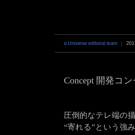
RX1R III
α6700
VLOG
α7R VI
α7 V
α7C Se
α Universe editorial team
201
RX1R III
α6700
VLOG
Concept 開発
圧倒的なテレ端の
“寄れる”という強