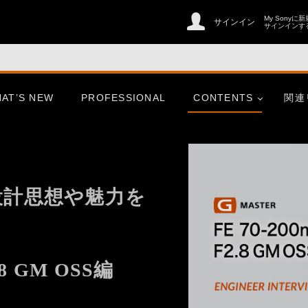
My Sonyに
サインイン
サインインす
AT’S NEW
PROFESSIONAL
CONTENTS
関連
er
CinemaLine
の設計思想や魅力を
ries
心にふれた一瞬、この想いを
.8 GM OSS編
そのまま、未来へ。
er
CinemaLine