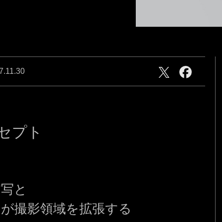
CAM
NEW generation
ries
心にふれた一瞬、この想いを
そのまま、未来へ。
7.11.30
CAM
NEW generation
コンセプト
描写と
みが撮影領域を拡張する