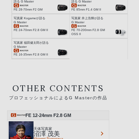
語る G Master
語る G Master
FE 28-70mm F2 GM
FE 85mm F1.4 GM II
写真家 Kogameが語る
写真家 井上浩輝が語る
G Master
G Master
FE 24-70mm F2.8 GM II
FE 70-200mm F2.8 GM
OSS II
写真家 福田健太郎が語る
G Master
FE 16-35mm F2.8 GM II
OTHER CONTENTS
プロフェッショナルによるG Masterの作品
FE 12-24mm F2.8 GM
天体写真家
沼澤 茂美
Shigemi Numazawa