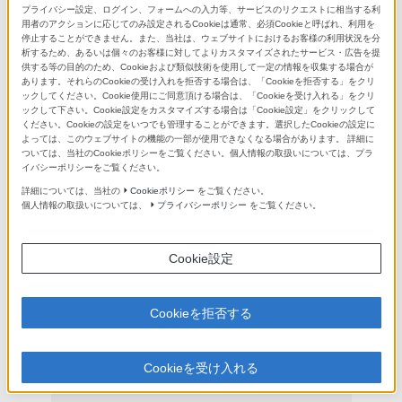
プライバシー設定、ログイン、フォームへの入力等、サービスのリクエストに相当する利
用者のアクションに応じてのみ設定されるCookieは通常、必須Cookieと呼ばれ、利用を
停止することができません。また、当社は、ウェブサイトにおけるお客様の利用状況を分
析するため、あるいは個々のお客様に対してよりカスタマイズされたサービス・広告を提
供する等の目的のため、Cookieおよび類似技術を使用して一定の情報を収集する場合が
FE 24mm F1.4 GM
あります。それらのCookieの受け入れを拒否する場合は、「Cookieを拒否する」をクリ
ックしてください。Cookie使用にご同意頂ける場合は、「Cookieを受け入れる」をクリ
商品特長
ックして下さい。Cookie設定をカスタマイズする場合は「Cookie設定」をクリックして
ください。Cookieの設定をいつでも管理することができます。選択したCookieの設定に
FE 24mm F1.4 GM
よっては、このウェブサイトの機能の一部が使用できなくなる場合があります。 詳細に
ついては、当社のCookieポリシーをご覧ください。個人情報の取扱いについては、プラ
イバシーポリシーをご覧ください。
詳細については、当社の
Cookieポリシー
をご覧ください。
個人情報の取扱いについては、
プライバシーポリシー
をご覧ください。
Cookie設定
Cookieを拒否する
Cookieを受け入れる
XDリニアモーター説明