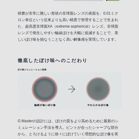
研磨が非常に難しい形状の非球面レンズの表面を、0.01ミク
ロン単位という従来よりも高い精度で管理することで生まれ
た、超高度非球面XA（extreme aspherical）レンズ。非球面
レンズで発生しやすい輪線ぼけを大幅に低減することで、美
しいぼけ味を損なうことなく高い解像感を実現しています。
徹底したぼけ味へのこだわり
G Masterの設計には、ぼけの質をより高めるために最新のシ
ミュレーション手法を導入。ピントが合ったシャープな部分
から、とろけるように徐々にぼけていく理想的なぼけ像を実