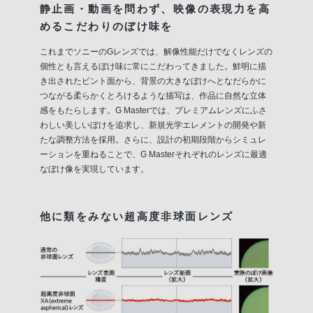
静止画・動画を問わず、映像の表現力を高
めるこだわりのぼけ味を
これまでソニーのGレンズでは、解像性能だけでなくレンズの
個性とも言えるぼけ味に常にこだわってきました。鮮明に描
き出されたピント面から、背景の大きなぼけへとなだらかに
つながる柔らかくとろけるような描写は、作品に自然な立体
感をもたらします。G Masterでは、プレミアムレンズにふさ
わしい美しいぼけを追求し、新規光学エレメントの開発や新
たな調整方法を採用。さらに、設計の初期段階からシミュレ
ーションを重ねることで、G Masterそれぞれのレンズに最適
なぼけ像を実現しています。
他に類をみない超高度非球面レンズ