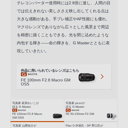
テレコンバーター使用時には2.8倍に達し、人間の目
では伝えきれない美しささえ映し出してくれる点は
大きな感動がある。手ブレ補正やAF性能にも優れ、
マクロレンズでありながら広々とした風景まで周辺
を精密に描くこともできる。光を閉じ込めたような
内包する輝き――命の輝きを、G Masterとともに表
現していきたい。
作品に用いられている
レンズはこちら
FE 100mm F2.8 Macro GM
OSS
写真家 萩原れいこが
写真家 piczoが
語る G Master
語る G Master
FE 100mm F2.8 Macro
FE 50-150mm F2 GM
GM OSS
写真家 山隈祐介が
Plan D 伊達氏・DP 野口氏が