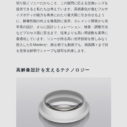
切り拓くソニーだからこそ、この疑問に応える交換レンズを
提供できると私たちは考えています。高画素化が進むフルサ
イズボディの能力を将来にわたり最大限に引き出せるよう
に、解像性能の向上を徹底的に追求。エレメント開発から光
学系の設計、さらに設計シミュレーション、検査・調整方法
などプロセス面に至るまで、従来よりも高い周波数を基準に
最適化しています。ソニーが誇る高い光学技術を惜しみなく
投入したG Masterが、静止画でも動画でも、画面隅々まで目
を見張る鮮明でシャープな描写を約束します。
高解像設計を支えるテクノロジー