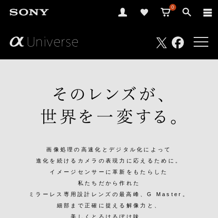
0
さ
Facebook
Twitter
あ、
見
た
こ
と
の
な
い
世
界
へ。
α
Universe
画像処理の高速化とデジタル化によって
進化を続けるカメラの表現力に応えるために。
イメージセンサーに革新をもたらした
私たちだから作れた
ミラーレス専用設計レンズの最高峰、G Master。
細部まで正確に捉える解像力と、
美しくとろけるぼけ味、