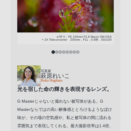
α7R V，FE 100mm F2.8 Macro GM OSS
+ 2X Teleconverter 200mm，F11，0.6秒，ISO100
写真家
萩原れいこ
Reiko Hagihara
光を宿した命の輝きを表現するレンズ。
G Masterじゃないと撮れない被写体がある。G
Masterならではの高い解像感ととろけるようなぼけ
味が、その場の空気感や、私と被写体の間に流れる
雰囲気まで表現してくれる。最大撮影倍率は1.4倍、