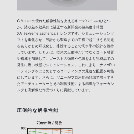
G Masterの優れた解像性能を支えるキーデバイスのひとつ
が、諸収差を効果的に補正する新開発の超高度非球面
XA（extreme aspherical）レンズです。シミュレーションソ
フトを進化させ、設計から製造までの工程で起こりうる問題
をあらかじめ可視化し、排除することで高水準の設計を維持
しています。たとえば、従来の反射率だけでなくコート材質
や構成を加味して、ゴーストの強度や色味をより完成品での
発生に近い状態でシミュレーション。これにより、ナノARコ
ーティングをはじめとするコーティングの最適な配置を可能
にしています。さらに、ソニーがプロ用動画領域で培ってき
たアクチュエーターとその制御技術による精緻なフォーカシ
ングも高解像な作品づくりに貢献しています。
圧倒的な解像性能