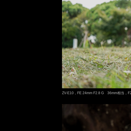
ZV-E10，FE 24mm F2.8 G 36mm相当，F2