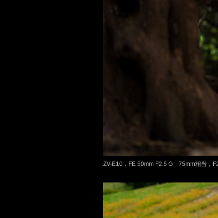
ZV-E10，FE 50mm F2.5 G 75mm相当，F2