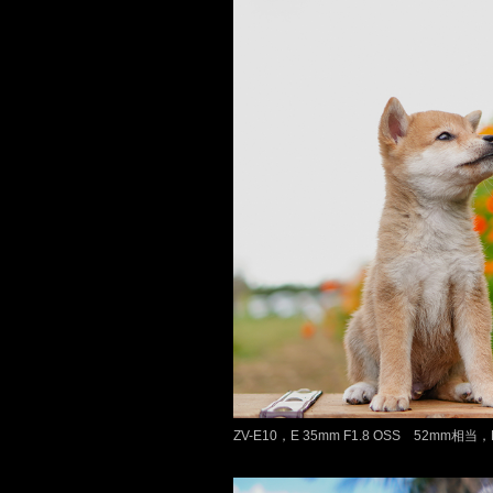
ZV-E10，E 35mm F1.8 OSS 52mm相当，