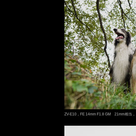
ZV-E10，FE 14mm F1.8 GM 21mm相当，