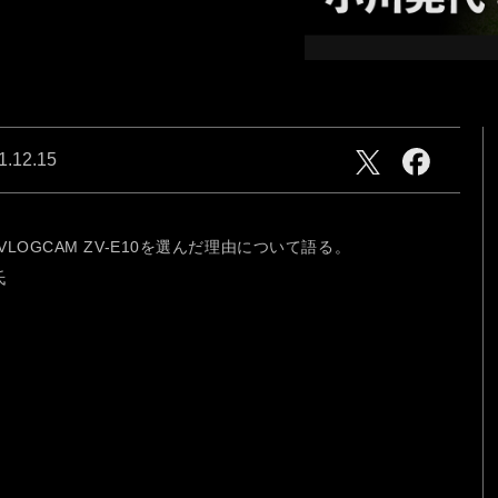
ries
心にふれた一瞬、この想いを
そのまま、未来へ。
1.12.15
OGCAM ZV-E10を選んだ理由について語る。
氏
CAM
NEW generation