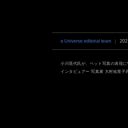
α7R VI
α7 V
α7C Se
α Universe editorial team
202
小川晃代氏が、ペット写真の表現にVL
インタビュアー 写真家 大村祐里子
RX1R III
α6700
VLOG