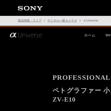
商品情報・ストア
デジタル一眼カメラ α
α Universe
さ
ホーム
WH
あ、
見
た
こ
と
の
な
い
世
界
PROFESSIONAL 
へ。
α
Universe
ペトグラファー 小
この挑戦は、次の表現のため
α1 II
G Mast
ZV-E10
に。