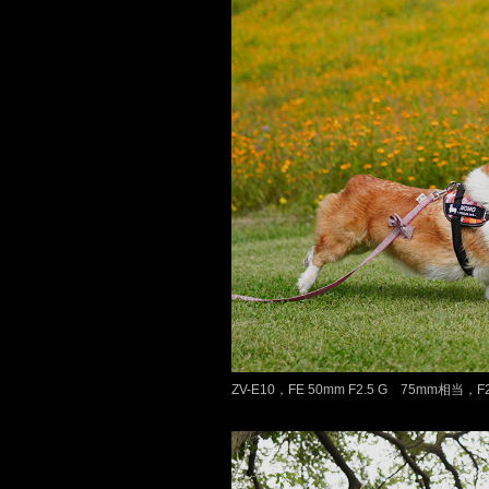
ZV-E10，FE 50mm F2.5 G 75mm相当，F2