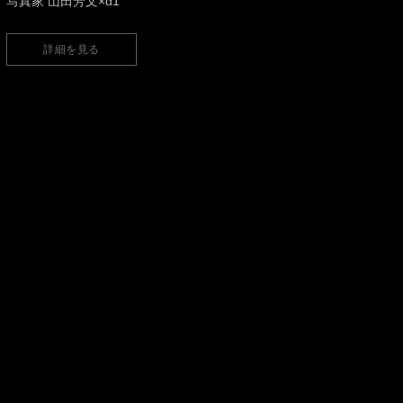
写真家 山田芳文×α1
詳細を見る