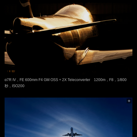
α7R IV，FE 600mm F4 GM OSS + 2X Teleconverter 1200m，F8，1/800
秒，ISO200