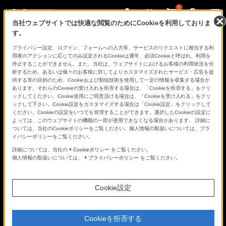
0
当社ウェブサイトでは快適な閲覧のためにCookieを利用しておりま
す。
さ
Facebook
Twitter
プライバシー設定、ログイン、フォームへの入力等、サービスのリクエストに相当する利
あ、
用者のアクションに応じてのみ設定されるCookieは通常、必須Cookieと呼ばれ、利用を
見
停止することができません。また、当社は、ウェブサイトにおけるお客様の利用状況を分
た
析するため、あるいは個々のお客様に対してよりカスタマイズされたサービス・広告を提
こ
供する等の目的のため、Cookieおよび類似技術を使用して一定の情報を収集する場合が
と
あります。それらのCookieの受け入れを拒否する場合は、「Cookieを拒否する」をクリ
の
ックしてください。Cookie使用にご同意頂ける場合は、「Cookieを受け入れる」をクリ
な
ックして下さい。Cookie設定をカスタマイズする場合は「Cookie設定」をクリックして
い
ください。Cookieの設定をいつでも管理することができます。選択したCookieの設定に
世
よっては、このウェブサイトの機能の一部が使用できなくなる場合があります。 詳細に
界
ついては、当社のCookieポリシーをご覧ください。個人情報の取扱いについては、プラ
へ。
イバシーポリシーをご覧ください。
α
Universe
詳細については、当社の
Cookieポリシー
をご覧ください。
個人情報の取扱いについては、
プライバシーポリシー
をご覧ください。
Cookie設定
Cookieを拒否する