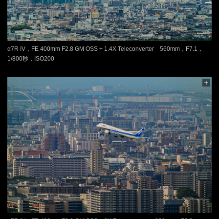
α7R IV，FE 400mm F2.8 GM OSS + 1.4X Teleconverter 560mm，F7.1，
1/800秒，ISO200