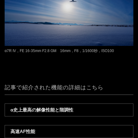
α7R IV，FE 16-35mm F2.8 GM 16mm，F8，1/1600秒，ISO100
記事で紹介された機能の詳細はこちら
α史上最高の解像性能と階調性
高速AF性能