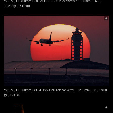
α7R IV，FE 400mm F2.8 GM OSS + 2X Teleconverter 800mm，F6.3，
1/1250秒，ISO200
α7R IV，FE 600mm F4 GM OSS + 2X Teleconverter 1200mm，F8，1/400
秒，ISO640