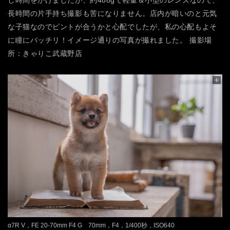
長時間の片手持ち撮影も苦になりません。店内が暗いのと元気
な子猫なのでピントが合うかと心配でしたが、私の心配もよそ
に瞳にバッチリ！イメージ通りの写真が撮れました。
撮影場
所：きゃりこ武蔵野店
α7R V，FE 20-70mm F4 G 70mm，F4，1/400秒，ISO640