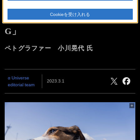
1本でペット撮影の様々な可能
Cookieを受け入れる
性を叶える
「FE 20-70mm F4
G」
ペトグラファー 小川晃代 氏
α Universe
2023.3.1
editorial team