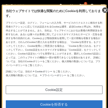
0
当社ウェブサイトでは快適な閲覧のためにCookieを利用しておりま
す。
さ
Facebook
Twitter
プライバシー設定、ログイン、フォームへの入力等、サービスのリクエストに相当する利
あ、
用者のアクションに応じてのみ設定されるCookieは通常、必須Cookieと呼ばれ、利用を
見
停止することができません。また、当社は、ウェブサイトにおけるお客様の利用状況を分
た
析するため、あるいは個々のお客様に対してよりカスタマイズされたサービス・広告を提
こ
供する等の目的のため、Cookieおよび類似技術を使用して一定の情報を収集する場合が
と
あります。それらのCookieの受け入れを拒否する場合は、「Cookieを拒否する」をクリ
の
ックしてください。Cookie使用にご同意頂ける場合は、「Cookieを受け入れる」をクリ
な
ックして下さい。Cookie設定をカスタマイズする場合は「Cookie設定」をクリックして
い
ください。Cookieの設定をいつでも管理することができます。選択したCookieの設定に
世
よっては、このウェブサイトの機能の一部が使用できなくなる場合があります。 詳細に
界
ついては、当社のCookieポリシーをご覧ください。個人情報の取扱いについては、プラ
へ。
イバシーポリシーをご覧ください。
α
Universe
詳細については、当社の
Cookieポリシー
をご覧ください。
個人情報の取扱いについては、
プライバシーポリシー
をご覧ください。
Cookie設定
Cookieを拒否する