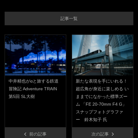
記事一覧
中井精也がαと旅する鉄道
新たな表現を手にいれる！
冒険記 Adventure TRAIN
超広角が身近に楽しめる い
第5回 SL大樹
ままでになかった標準ズー
ム 「FE 20-70mm F4 G」
スナップフォトグラファ
ー 鈴木知子 氏
前の記事
次の記事