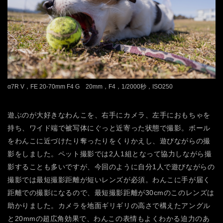
α7R V，FE 20-70mm F4 G 20mm，F4，1/2000秒，ISO250
遊ぶのが大好きなわんこを、右手にカメラ、左手におもちゃを
持ち、ワイド端で被写体にぐっと近寄った状態で撮影。ボール
をわんこに近づけたり奪ったりをくりかえし、遊びながらの撮
影をしました。ペット撮影では2人1組となって協力しながら撮
影することも多いですが、今回のように自分1人で遊びながらの
撮影では最短撮影距離が短いレンズが必須。わんこに手が届く
距離での撮影になるので、最短撮影距離が30cmのこのレンズは
助かりました。カメラを地面ギリギリの高さで構えたアングル
と20mmの超広角効果で、わんこの表情もよくわかる迫力のあ