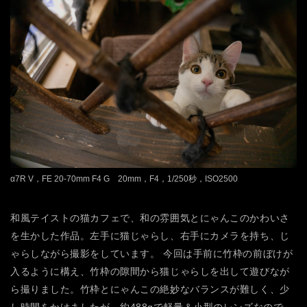
α7R V，FE 20-70mm F4 G 20mm，F4，1/250秒，ISO2500
和風テイストの猫カフェで、和の雰囲気とにゃんこのかわいさ
を生かした作品。左手に猫じゃらし、右手にカメラを持ち、じ
ゃらしながら撮影をしています。
今回は手前に竹枠の前ぼけが
入るように構え、竹枠の隙間から猫じゃらしを出して遊びなが
ら撮りました。竹枠とにゃんこの絶妙なバランスが難しく、少
し時間をかけましたが、約488gで軽量＆小型のレンズなので、