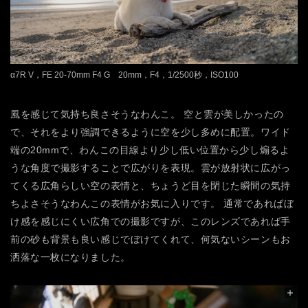
α7R V，FE 20-70mm F4 G 20mm，F4，1/2500秒，ISO100
風を感じて気持ち良さそうなわんこ。
空と雲が美しかったの
で、それをより強調できるように空を少し多めに配置。ワイド
端の
20mmで、わんこの目線より少し低い位置から少し煽るよ
うな角度で撮影することで広がりを表現。雲が放射状に広がっ
てくる広角らしい空の表情と、ちょうど目を閉じた瞬間の気持
ちよさそうなわんこの表情がお気に入りです。
通常であればぼ
け感を感じにくい広角での撮影ですが、このレンズであれば手
前の砂も背景も良い感じでぼけてくれて、何気ないシーンもお
洒落な一枚になりました。