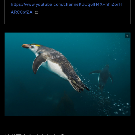
https://www.youtube.com/channel/UCq6lH4XFhhiZorH
ARC0bfZA