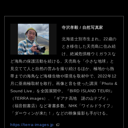
寺沢孝毅 / 自然写真家
北海道士別市生まれ。22歳の
とき移住した天売島に住み続
け、絶滅危惧種ウミガラスな
ど海鳥の保護活動を続ける。天売島を「小さな地球」と
見立てて人と自然の営みを撮り続けるほか、極地から熱
帯までの海鳥など海棲生物や環境を取材中で、2022年12
月に亜南極取材を敢行。画像と音を使った講演「Photo &
Sound Live」を全国展開中。『BIRD ISLAND TEURI』
（TERRA images）、『ギアナ高地 謎の山テプイ』
（福音館書店）など著書多数。NHK「ワイルドライフ」
「ダーウィンが来た！」などの映像撮影も手がける。
https://terra-images.jp