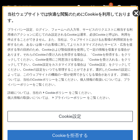
0
当社ウェブサイトでは快適な閲覧のためにCookieを利用しておりま
す。
さ
Facebook
Twitter
プライバシー設定、ログイン、フォームへの入力等、サービスのリクエストに相当する利
あ、
用者のアクションに応じてのみ設定されるCookieは通常、必須Cookieと呼ばれ、利用を
見
停止することができません。また、当社は、ウェブサイトにおけるお客様の利用状況を分
た
析するため、あるいは個々のお客様に対してよりカスタマイズされたサービス・広告を提
こ
供する等の目的のため、Cookieおよび類似技術を使用して一定の情報を収集する場合が
と
あります。それらのCookieの受け入れを拒否する場合は、「Cookieを拒否する」をクリ
の
ックしてください。Cookie使用にご同意頂ける場合は、「Cookieを受け入れる」をクリ
な
ックして下さい。Cookie設定をカスタマイズする場合は「Cookie設定」をクリックして
い
ください。Cookieの設定をいつでも管理することができます。選択したCookieの設定に
世
よっては、このウェブサイトの機能の一部が使用できなくなる場合があります。 詳細に
界
ついては、当社のCookieポリシーをご覧ください。個人情報の取扱いについては、プラ
へ。
イバシーポリシーをご覧ください。
α
Universe
詳細については、当社の
Cookieポリシー
をご覧ください。
個人情報の取扱いについては、
プライバシーポリシー
をご覧ください。
Cookie設定
Cookieを拒否する