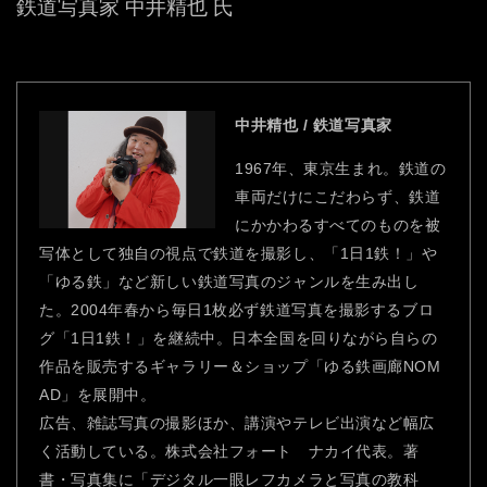
鉄道写真家 中井精也 氏
中井精也 / 鉄道写真家
1967年、東京生まれ。鉄道の
車両だけにこだわらず、鉄道
にかかわるすべてのものを被
写体として独自の視点で鉄道を撮影し、「1日1鉄！」や
「ゆる鉄」など新しい鉄道写真のジャンルを生み出し
た。2004年春から毎日1枚必ず鉄道写真を撮影するブロ
グ「1日1鉄！」を継続中。日本全国を回りながら自らの
作品を販売するギャラリー＆ショップ「ゆる鉄画廊NOM
AD」を展開中。
広告、雑誌写真の撮影ほか、講演やテレビ出演など幅広
く活動している。株式会社フォート ナカイ代表。著
書・写真集に「デジタル一眼レフカメラと写真の教科