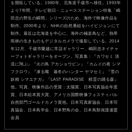
を開拓している。1980年、北海道千歳市へ移住。1993年
より7年間、テレビ朝日・ニュースステーション特集「嶋
田忠の野生の瞬間」シリーズのため、海外で映像作品を
制作。2000年より、NHKの自然番組をハイビジョンにて
制作。最近は北海道を中心に、海外の極楽鳥など、熱帯
雨林の生きものもデジタルカメラで撮影している。2014
年12月、千歳市蘭越に常設ギャラリー、嶋田忠ネイチャ
ーフォトギャラリーをオープン。写真集：『カワセミ 清
流に翔ぶ』『火の鳥 アカショウビン』『カムイの夜 シマ
フクロウ』『凍る嘴 厳冬のハンター ヤマセミ』『雪の
妖精 シマエナガ』『LAST PARADISE 精霊の踊る森』
他。写真、映像作品の受賞：太陽賞、日本写真協会年度
賞、日本絵本賞大賞、アメリカ国際映像フェスティバル
自然部門ゴールドカメラ賞他。日本写真家協会、日本写
真協会、日本鳥学会、日本野鳥の会、日本鳥類保護連盟
会員