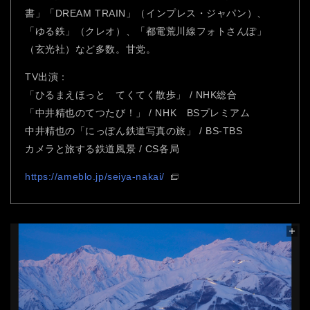
書」「DREAM TRAIN」（インプレス・ジャパン）、
「ゆる鉄」（クレオ）、「都電荒川線フォトさんぽ」
（玄光社）など多数。甘党。
TV出演：
「ひるまえほっと てくてく散歩」 / NHK総合
「中井精也のてつたび！」 / NHK BSプレミアム
中井精也の「にっぽん鉄道写真の旅」 / BS-TBS
カメラと旅する鉄道風景 / CS各局
https://ameblo.jp/seiya-nakai/