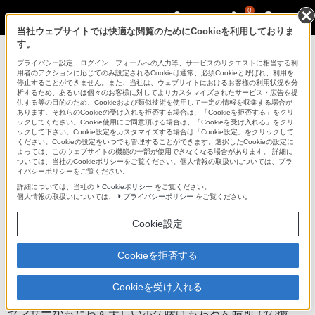
0
当社ウェブサイトでは快適な閲覧のためにCookieを利用しておりま
す。
デジタル一眼カメラ α（アルファ）
プライバシー設定、ログイン、フォームへの入力等、サービスのリクエストに相当する利
用者のアクションに応じてのみ設定されるCookieは通常、必須Cookieと呼ばれ、利用を
停止することができません。また、当社は、ウェブサイトにおけるお客様の利用状況を分
析するため、あるいは個々のお客様に対してよりカスタマイズされたサービス・広告を提
NEX-3D
供する等の目的のため、Cookieおよび類似技術を使用して一定の情報を収集する場合が
あります。それらのCookieの受け入れを拒否する場合は、「Cookieを拒否する」をクリ
ックしてください。Cookie使用にご同意頂ける場合は、「Cookieを受け入れる」をクリ
ックして下さい。Cookie設定をカスタマイズする場合は「Cookie設定」をクリックして
デジタル一眼カメラ
NEX-3D
ください。Cookieの設定をいつでも管理することができます。選択したCookieの設定に
よっては、このウェブサイトの機能の一部が使用できなくなる場合があります。 詳細に
商品の特長 | ハイビジョン動画
ついては、当社のCookieポリシーをご覧ください。個人情報の取扱いについては、プラ
イバシーポリシーをご覧ください。
詳細については、当社の
Cookieポリシー
をご覧ください。
前へ
次へ
個人情報の取扱いについては、
プライバシーポリシー
をご覧ください。
Cookie設定
大型センサーならではのハイビジョン動画
Cookieを拒否する
ソニーのデジタル一眼カメラで初めて、ハイビジョン
Cookieを受け入れる
（MP4、1280×720）動画撮影機能を採用しました。大型
センサーがもたらす美しいボケ味はもちろん暗所での撮