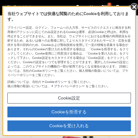
0
当社ウェブサイトでは快適な閲覧のためにCookieを利用しておりま
す。
デジタル一眼カメラ α（アルファ）
プライバシー設定、ログイン、フォームへの入力等、サービスのリクエストに相当する利
用者のアクションに応じてのみ設定されるCookieは通常、必須Cookieと呼ばれ、利用を
停止することができません。また、当社は、ウェブサイトにおけるお客様の利用状況を分
析するため、あるいは個々のお客様に対してよりカスタマイズされたサービス・広告を提
NEX-3D
供する等の目的のため、Cookieおよび類似技術を使用して一定の情報を収集する場合が
あります。それらのCookieの受け入れを拒否する場合は、「Cookieを拒否する」をクリ
ックしてください。Cookie使用にご同意頂ける場合は、「Cookieを受け入れる」をクリ
ックして下さい。Cookie設定をカスタマイズする場合は「Cookie設定」をクリックして
一眼クオリティーを、いつでもカジュアルに持ち歩く。ハイビジョ
ください。Cookieの設定をいつでも管理することができます。選択したCookieの設定に
ン動画撮影もできる有効約1420万画素、薄型広角レンズと標準ズー
よっては、このウェブサイトの機能の一部が使用できなくなる場合があります。 詳細に
ついては、当社のCookieポリシーをご覧ください。個人情報の取扱いについては、プラ
ムレンズをセットにした〈ダブルレンズキット〉
イバシーポリシーをご覧ください。
デジタル一眼カメラ
詳細については、当社の
Cookieポリシー
をご覧ください。
個人情報の取扱いについては、
プライバシーポリシー
をご覧ください。
NEX-3D
キットレンズ：E16mm F2.8＋E18-55mm F3.5-5.6 OSS
Cookie設定
生産完了
Cookieを拒否する
オープン価格
Cookieを受け入れる