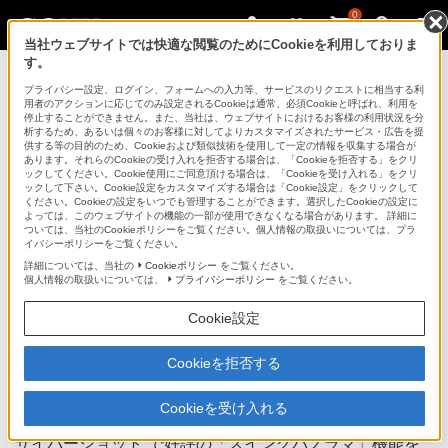
0
当社ウェブサイトでは快適な閲覧のためにCookieを利用しておりま
す。
デジタル一眼カメラ α（アルファ）
プライバシー設定、ログイン、フォームへの入力等、サービスのリクエストに相当する利
用者のアクションに応じてのみ設定されるCookieは通常、必須Cookieと呼ばれ、利用を
停止することができません。また、当社は、ウェブサイトにおけるお客様の利用状況を分
析するため、あるいは個々のお客様に対してよりカスタマイズされたサービス・広告を提
NEX-3D
供する等の目的のため、Cookieおよび類似技術を使用して一定の情報を収集する場合が
あります。それらのCookieの受け入れを拒否する場合は、「Cookieを拒否する」をクリ
ックしてください。Cookie使用にご同意頂ける場合は、「Cookieを受け入れる」をクリ
ックして下さい。Cookie設定をカスタマイズする場合は「Cookie設定」をクリックして
デジタル一眼カメラ
NEX-3D
ください。Cookieの設定をいつでも管理することができます。選択したCookieの設定に
よっては、このウェブサイトの機能の一部が使用できなくなる場合があります。 詳細に
商品の特長 | ソニー独自の撮影＆再生機
ついては、当社のCookieポリシーをご覧ください。個人情報の取扱いについては、プラ
イバシーポリシーをご覧ください。
能
詳細については、当社の
Cookieポリシー
をご覧ください。
個人情報の取扱いについては、
プライバシーポリシー
をご覧ください。
前へ
次へ
Cookie設定
Cookieを拒否する
カメラ一振りでパノラマ写真が撮影できる、
「スイングパノラマ」
Cookieを受け入れる
“サイバーショット”で好評の「スイングパノラマ」機能を