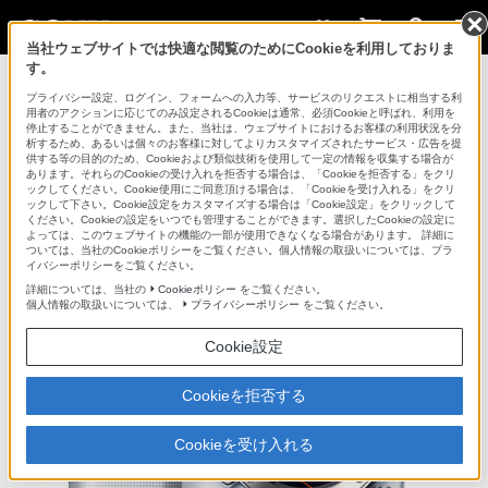
当社ウェブサイトでは快適な閲覧のためにCookieを利用しておりま
す。
デジタル一眼カメラ α（アルファ）
プライバシー設定、ログイン、フォームへの入力等、サービスのリクエストに相当する利
用者のアクションに応じてのみ設定されるCookieは通常、必須Cookieと呼ばれ、利用を
停止することができません。また、当社は、ウェブサイトにおけるお客様の利用状況を分
析するため、あるいは個々のお客様に対してよりカスタマイズされたサービス・広告を提
NEX-3D
供する等の目的のため、Cookieおよび類似技術を使用して一定の情報を収集する場合が
あります。それらのCookieの受け入れを拒否する場合は、「Cookieを拒否する」をクリ
ックしてください。Cookie使用にご同意頂ける場合は、「Cookieを受け入れる」をクリ
ックして下さい。Cookie設定をカスタマイズする場合は「Cookie設定」をクリックして
デジタル一眼カメラ
NEX-3D
ください。Cookieの設定をいつでも管理することができます。選択したCookieの設定に
よっては、このウェブサイトの機能の一部が使用できなくなる場合があります。 詳細に
各部名称
ついては、当社のCookieポリシーをご覧ください。個人情報の取扱いについては、プラ
イバシーポリシーをご覧ください。
詳細については、当社の
Cookieポリシー
をご覧ください。
個人情報の取扱いについては、
プライバシーポリシー
をご覧ください。
Cookie設定
Cookieを拒否する
Cookieを受け入れる