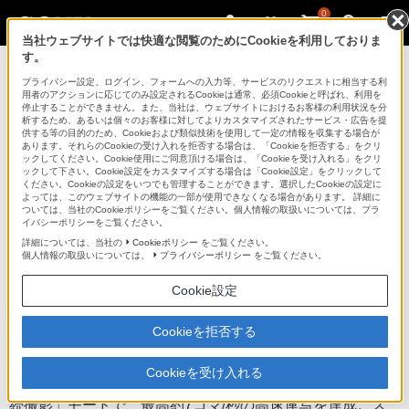
0
当社ウェブサイトでは快適な閲覧のためにCookieを利用しておりま
す。
デジタル一眼カメラ α（アルファ）
プライバシー設定、ログイン、フォームへの入力等、サービスのリクエストに相当する利
用者のアクションに応じてのみ設定されるCookieは通常、必須Cookieと呼ばれ、利用を
停止することができません。また、当社は、ウェブサイトにおけるお客様の利用状況を分
析するため、あるいは個々のお客様に対してよりカスタマイズされたサービス・広告を提
NEX-3D
供する等の目的のため、Cookieおよび類似技術を使用して一定の情報を収集する場合が
あります。それらのCookieの受け入れを拒否する場合は、「Cookieを拒否する」をクリ
ックしてください。Cookie使用にご同意頂ける場合は、「Cookieを受け入れる」をクリ
ックして下さい。Cookie設定をカスタマイズする場合は「Cookie設定」をクリックして
デジタル一眼カメラ
NEX-3D
ください。Cookieの設定をいつでも管理することができます。選択したCookieの設定に
よっては、このウェブサイトの機能の一部が使用できなくなる場合があります。 詳細に
商品の特長 | 充実の基本性能
ついては、当社のCookieポリシーをご覧ください。個人情報の取扱いについては、プラ
イバシーポリシーをご覧ください。
詳細については、当社の
Cookieポリシー
をご覧ください。
前へ
個人情報の取扱いについては、
プライバシーポリシー
をご覧ください。
Cookie設定
決定的な瞬間を逃さない、最高約7コマ/秒の高
Cookieを拒否する
速連写
Cookieを受け入れる
有効約1420万画素の高画素でありながら、「速度優先連
続撮影」モードで、最高約7コマ/秒の高速連写を達成。ス