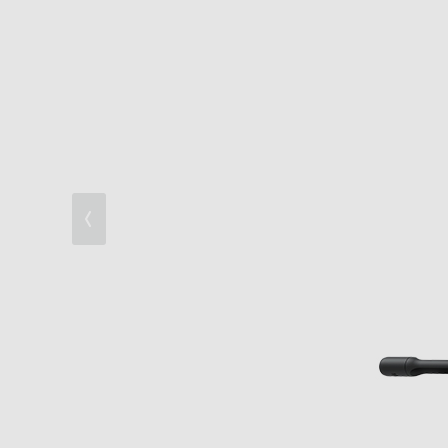
ボイスチャット用のブームマイク
PCソフトウェア「INZONE Hub」