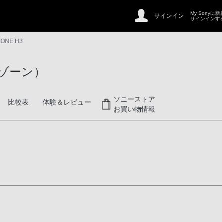
My Sonyに
サインイン
サインインす
ZONE H3
ンゾーン）
ソニーストア
比較表
体験＆レビュー
お買い物情報