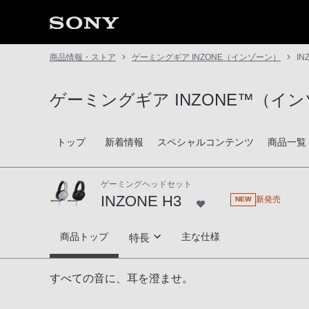
商品情報・ストア
ゲーミングギア INZONE（インゾーン）
IN
ゲーミングギア INZONE™（イ
トップ
新着情報
スペシャルコンテンツ
商品一覧
ゲーミングヘッドセット
INZONE H3
新発売
NEW
INZONE H3
商品トップ
主な仕様
特長
没入と勝利へ導く立体音響
すべての音に、耳を澄ませ。
プレイヤーに寄り添う本体設計