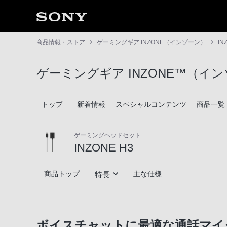
商品情報・ストア
ゲーミングギア INZONE（インゾーン）
IN
ゲーミングギア INZONE™（イ
トップ
新着情報
スペシャルコンテンツ
商品一覧
ゲーミングヘッドセット
INZONE H3
INZONE H3
商品トップ
主な仕様
特長
没入と勝利へ導く立体音響
ボイスチャットに最適な通話マイ
プレイヤーに寄り添う本体設計