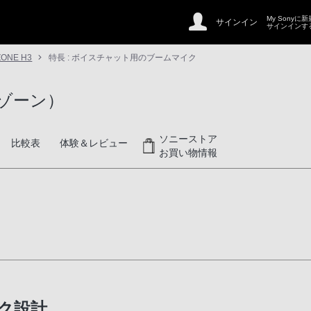
My Sonyに
サインイン
サインインす
ZONE H3
特長 : ボイスチャット用のブームマイク
ンゾーン）
ソニーストア
比較表
体験＆レビュー
お買い物情報
ク設計