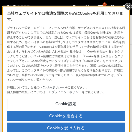
0
当社ウェブサイトでは快適な閲覧のためにCookieを利用しておりま
ラジオ／CDラジオ・ラジカセ
す。
プライバシー設定、ログイン、フォームへの入力等、サービスのリクエストに相当する利
ワンセグTV音声/FMステレオ/AMラジオ
用者のアクションに応じてのみ設定されるCookieは通常、必須Cookieと呼ばれ、利用を
XDR-64TV
停止することができません。また、当社は、ウェブサイトにおけるお客様の利用状況を分
析するため、あるいは個々のお客様に対してよりカスタマイズされたサービス・広告を提
供する等の目的のため、Cookieおよび類似技術を使用して一定の情報を収集する場合が
あります。それらのCookieの受け入れを拒否する場合は、「Cookieを拒否する」をクリ
ックしてください。Cookie使用にご同意頂ける場合は、「Cookieを受け入れる」をクリ
ックして下さい。Cookie設定をカスタマイズする場合は「Cookie設定」をクリックして
ください。Cookieの設定をいつでも管理することができます。選択したCookieの設定に
よっては、このウェブサイトの機能の一部が使用できなくなる場合があります。 詳細に
ついては、当社のCookieポリシーをご覧ください。個人情報の取扱いについては、プラ
イバシーポリシーをご覧ください。
詳細については、当社の
Cookieポリシー
をご覧ください。
個人情報の取扱いについては、
プライバシーポリシー
をご覧ください。
Cookie設定
Cookieを拒否する
Cookieを受け入れる