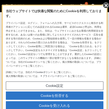
0
当社ウェブサイトでは快適な閲覧のためにCookieを利用しておりま
ラジオ／CDラジオ・ラジカセ
す。
プライバシー設定、ログイン、フォームへの入力等、サービスのリクエストに相当する利
CDラジオ
用者のアクションに応じてのみ設定されるCookieは通常、必須Cookieと呼ばれ、利用を
ZS-E80
停止することができません。また、当社は、ウェブサイトにおけるお客様の利用状況を分
析するため、あるいは個々のお客様に対してよりカスタマイズされたサービス・広告を提
供する等の目的のため、Cookieおよび類似技術を使用して一定の情報を収集する場合が
あります。それらのCookieの受け入れを拒否する場合は、「Cookieを拒否する」をクリ
ックしてください。Cookie使用にご同意頂ける場合は、「Cookieを受け入れる」をクリ
ックして下さい。Cookie設定をカスタマイズする場合は「Cookie設定」をクリックして
FM/AMの2バンドラジオ
ください。Cookieの設定をいつでも管理することができます。選択したCookieの設定に
よっては、このウェブサイトの機能の一部が使用できなくなる場合があります。 詳細に
ついては、当社のCookieポリシーをご覧ください。個人情報の取扱いについては、プラ
FMステレオ放送とAM放送を受信可能。幅広い番組を楽
イバシーポリシーをご覧ください。
しめます。
詳細については、当社の
Cookieポリシー
をご覧ください。
個人情報の取扱いについては、
プライバシーポリシー
をご覧ください。
※ AMラジオ受信周波数：531kHz-1,710kHz、FMラジオ受信周
Cookie設定
波数：76MHz-108MHz
Cookieを拒否する
Cookieを受け入れる