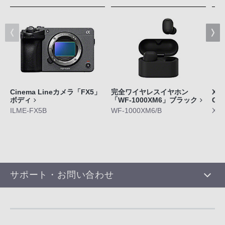
Cinema Lineカメラ「FX5」
完全ワイヤレスイヤホン
Xpe
ボディ
「WF-1000XM6」ブラック
GE
ILME-FX5B
WF-1000XM6/B
XQ-
サポート・お問い合わせ