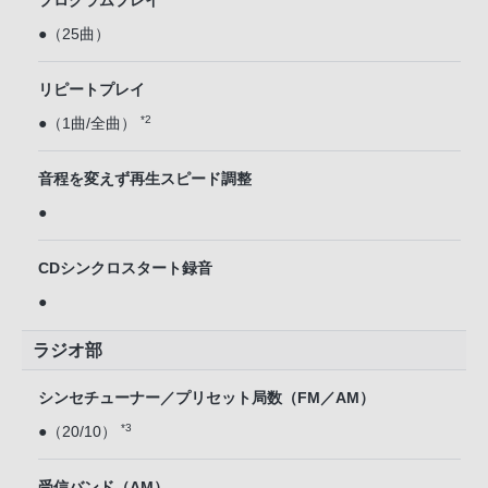
プログラムプレイ
●（25曲）
リピートプレイ
*2
●（1曲/全曲）
音程を変えず再生スピード調整
●
CDシンクロスタート録音
●
ラジオ部
シンセチューナー／プリセット局数（FM／AM）
*3
●（20/10）
受信バンド（AM）