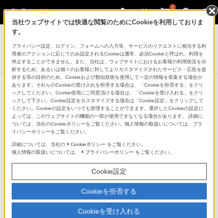
0
当社ウェブサイトでは快適な閲覧のためにCookieを利用しておりま
ラジオ／CDラジオ・ラジカセ
す。
プライバシー設定、ログイン、フォームへの入力等、サービスのリクエストに相当する利
CDラジオ
用者のアクションに応じてのみ設定されるCookieは通常、必須Cookieと呼ばれ、利用を
ZS-E20CP
停止することができません。また、当社は、ウェブサイトにおけるお客様の利用状況を分
析するため、あるいは個々のお客様に対してよりカスタマイズされたサービス・広告を提
供する等の目的のため、Cookieおよび類似技術を使用して一定の情報を収集する場合が
あります。それらのCookieの受け入れを拒否する場合は、「Cookieを拒否する」をクリ
ックしてください。Cookie使用にご同意頂ける場合は、「Cookieを受け入れる」をクリ
ックして下さい。Cookie設定をカスタマイズする場合は「Cookie設定」をクリックして
いろいろな場所にフィットする、フ
ください。Cookieの設定をいつでも管理することができます。選択したCookieの設定に
よっては、このウェブサイトの機能の一部が使用できなくなる場合があります。 詳細に
ラットな背面仕上げ
ついては、当社のCookieポリシーをご覧ください。個人情報の取扱いについては、プラ
イバシーポリシーをご覧ください。
詳細については、当社の
Cookieポリシー
をご覧ください。
端子部を側面に配置することで、後ろ姿の美しい、スリ
個人情報の取扱いについては、
プライバシーポリシー
をご覧ください。
ムなデザインを実現しました。背面がフラットになって
Cookie設定
いるので狭い場所でもすっきり置けます。
Cookieを拒否する
Cookieを受け入れる