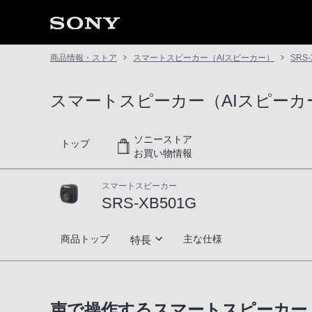
商品情報・ストア
スマートスピーカー（AIスピーカー）
SRS-
スマートスピーカー（AIスピーカ
ソニーストア
トップ
お買い物情報
スマートスピーカー
SRS-XB501G
SRS-XB501G
商品トップ
主な仕様
特長
高音質
声で操作するスマートスピーカー、
Google アシスタント