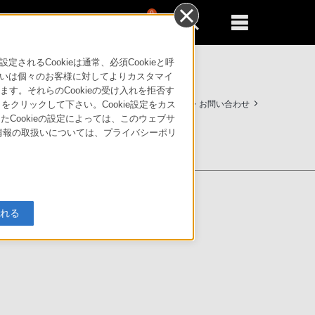
0
新規登録
るともっと便利に
るCookieは通常、必須Cookieと呼
いは個々のお客様に対してよりカスタマイ
す。それらのCookieの受け入れを拒否す
法人のお客様はこちら
サポート・お問い合わせ
」をクリックして下さい。Cookie設定をカス
たCookieの設定によっては、このウェブサ
人情報の取扱いについては、プライバシーポリ
ストア
物情報
入れる