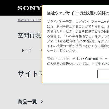
当社ウェブサイトでは快適な閲覧のた
商品情報・ストア
空間再現ディスプレイ（Spatial Reality Displa
プライバシー設定、ログイン、フォームへの入
ばれ、利用を停止することができません。
ズされたサービス・広告を提供する等の目的の
空間再現ディスプレイ（Spatial Reali
る場合は、「Cookieを拒否する」をクリッ
タマイズする場合は「Cookie設定」をク
イトの機能の一部が使用できなくなる場合が
トップ
商品一覧
比較表
購入ガイド
事
シーをご覧ください。
詳細については、当社の
Cookieポリシー
個人情報の取扱いについては、
プライバ
サイトマップ
商品一覧