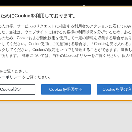
My Sonyに
サインイン
サインインす
めにCookieを利用しております。
y）
サイトマップ
力等、サービスのリクエストに相当する利用者のアクションに応じてのみ設定され
また、当社は、ウェブサイトにおけるお客様の利用状況を分析するため、ある
ため、Cookieおよび類似技術を使用して一定の情報を収集する場合がありま
ty Display）
クしてください。Cookie使用にご同意頂ける場合は、「Cookieを受け入れる
リックしてください。Cookieの設定をいつでも管理することができます。選択し
あります。 詳細については、当社のCookieポリシーをご覧ください。個
ソニー
例紹介
開発者向け(SDK)
法人のお客様はこちら
お買い
をご覧ください。
シーポリシー
をご覧ください。
Cookie設定
Cookieを拒否する
Cookieを受け