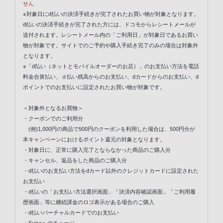
せん
※対象日にd払いの決済手続きが完了されたお買い物が対象となります。
d払いの決済手続きが完了された方には、ドコモからレシートメールが
送付されます。レシートメール内の「ご利用日」が対象日であるお買い
物が対象です。サイトでのご予約や購入手続き完了のみの場合は対象外
となります。
※「d払い（ネットとモバイルオーダーのお店）」のお支払い方法を電話
料金合算払い、ｄ払い残高からのお支払い、dカードからのお支払い、d
ポイントでのお支払いに設定されたお買い物が対象です。
＜対象外となるお買物＞
・クーポンでのご利用分
(例)1,000円の商品で500円のクーポンを利用した場合は、500円分が
本キャンペーンにおけるポイント還元の対象となります。
・対象日に、正常に購入完了とならなかった商品のご購入分
・キャンセル、返品をした商品のご購入分
・d払いのお支払い方法をdカード以外のクレジットカードに設定された
お支払い
・d払いの「お支払い方法選択画面」「決済内容確認画面」「ご利用履
歴画面」等に継続課金のロゴ表示がある場合のご購入
・d払いバーチャルカードでのお支払い
・Suicaへのチャージ