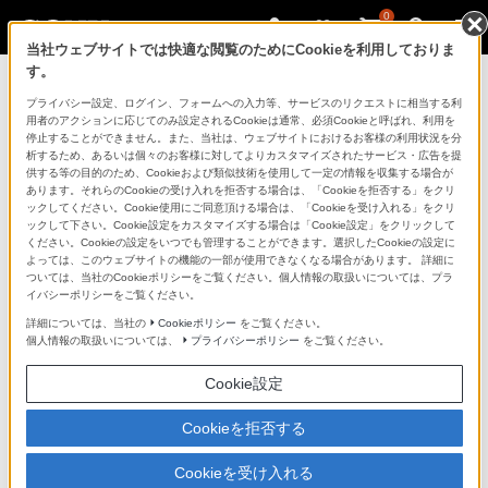
0
当社ウェブサイトでは快適な閲覧のためにCookieを利用しておりま
す。
d払い
「毎週おトクなd曜日」
（ドコモ）
プライバシー設定、ログイン、フォームへの入力等、サービスのリクエストに相当する利
用者のアクションに応じてのみ設定されるCookieは通常、必須Cookieと呼ばれ、利用を
停止することができません。また、当社は、ウェブサイトにおけるお客様の利用状況を分
析するため、あるいは個々のお客様に対してよりカスタマイズされたサービス・広告を提
供する等の目的のため、Cookieおよび類似技術を使用して一定の情報を収集する場合が
あります。それらのCookieの受け入れを拒否する場合は、「Cookieを拒否する」をクリ
ックしてください。Cookie使用にご同意頂ける場合は、「Cookieを受け入れる」をクリ
ックして下さい。Cookie設定をカスタマイズする場合は「Cookie設定」をクリックして
ください。Cookieの設定をいつでも管理することができます。選択したCookieの設定に
よっては、このウェブサイトの機能の一部が使用できなくなる場合があります。 詳細に
ついては、当社のCookieポリシーをご覧ください。個人情報の取扱いについては、プラ
イバシーポリシーをご覧ください。
詳細については、当社の
Cookieポリシー
をご覧ください。
個人情報の取扱いについては、
プライバシーポリシー
をご覧ください。
Cookie設定
Cookieを拒否する
Cookieを受け入れる