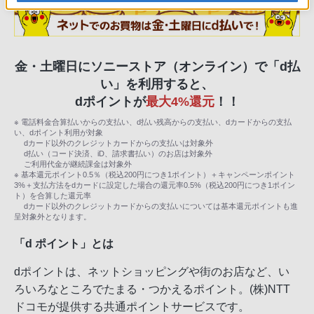
金・土曜日にソニーストア（オンライン）で「d払
い」を利用すると、
dポイントが
最大4%還元
！！
※ 電話料金合算払いからの支払い、d払い残高からの支払い、dカードからの支払
い、dポイント利用が対象
dカード以外のクレジットカードからの支払いは対象外
d払い（コード決済、iD、請求書払い）のお店は対象外
ご利用代金が継続課金は対象外
※ 基本還元ポイント0.5％（税込200円につき1ポイント）＋キャンペーンポイント
3%＋支払方法をdカードに設定した場合の還元率0.5%（税込200円につき1ポイン
ト）を合算した還元率
dカード以外のクレジットカードからの支払いについては基本還元ポイントも進
呈対象外となります。
「d ポイント」とは
dポイントは、ネットショッピングや街のお店など、い
ろいろなところでたまる・つかえるポイント。(株)NTT
ドコモが提供する共通ポイントサービスです。