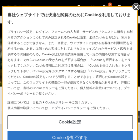
0
当社ウェブサイトでは快適な閲覧のためにCookieを利用しておりま
My Sonyにサインイン >
す。
プライバシー設定、ログイン、フォームへの入力等、サービスのリクエストに相当する利
用者のアクションに応じてのみ設定されるCookieは通常、必須Cookieと呼ばれ、利用を
停止することができません。また、当社は、ウェブサイトにおけるお客様の利用状況を分
析するため、あるいは個々のお客様に対してよりカスタマイズされたサービス・広告を提
供する等の目的のため、Cookieおよび類似技術を使用して一定の情報を収集する場合が
あります。それらのCookieの受け入れを拒否する場合は、「Cookieを拒否する」をクリ
ックしてください。Cookie使用にご同意頂ける場合は、「Cookieを受け入れる」をクリ
ックして下さい。Cookie設定をカスタマイズする場合は「Cookie設定」をクリックして
ください。Cookieの設定をいつでも管理することができます。選択したCookieの設定に
よっては、このウェブサイトの機能の一部が使用できなくなる場合があります。 詳細に
ついては、当社のCookieポリシーをご覧ください。個人情報の取扱いについては、プラ
デジタルスチルカメラ Cyber-shot
イバシーポリシーをご覧ください。
詳細については、当社の
Cookieポリシー
をご覧ください。
製品に関する重要なお知らせ
個人情報の取扱いについては、
プライバシーポリシー
をご覧ください。
最新情報
商品を探す
ソニーストアで
体験・購入
My Sony・
製品のサポート登
Cookie設定
Cookieを拒否する