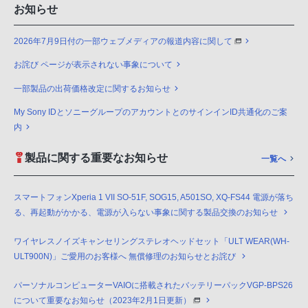
お知らせ
2026年7月9日付の一部ウェブメディアの報道内容に関して
お詫び ページが表示されない事象について
一部製品の出荷価格改定に関するお知らせ
My Sony IDとソニーグループのアカウントとのサインインID共通化のご案
内
製品に関する重要なお知らせ
一覧へ
スマートフォンXperia 1 VII SO-51F, SOG15, A501SO, XQ-FS44 電源が落ち
る、再起動がかかる、電源が入らない事象に関する製品交換のお知らせ
ワイヤレスノイズキャンセリングステレオヘッドセット「ULT WEAR(WH-
ULT900N)」ご愛用のお客様へ 無償修理のお知らせとお詫び
パーソナルコンピューターVAIOに搭載されたバッテリーパックVGP-BPS26
について重要なお知らせ（2023年2月1日更新）