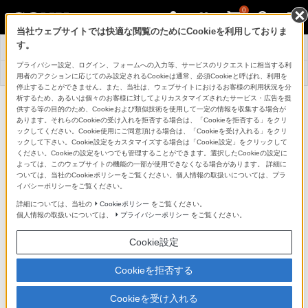
0
当社ウェブサイトでは快適な閲覧のためにCookieを利用しておりま
先行展示
す。
トップ
サービス一覧
情報一覧
プライバシー設定、ログイン、フォームへの入力等、サービスのリクエストに相当する利
店舗情報・
よくある
採用情報
用者のアクションに応じてのみ設定されるCookieは通常、必須Cookieと呼ばれ、利用を
アクセス
お問い合わせ
停止することができません。また、当社は、ウェブサイトにおけるお客様の利用状況を分
析するため、あるいは個々のお客様に対してよりカスタマイズされたサービス・広告を提
新商品 発売前先行体験・展示につい
供する等の目的のため、Cookieおよび類似技術を使用して一定の情報を収集する場合が
あります。それらのCookieの受け入れを拒否する場合は、「Cookieを拒否する」をクリ
て
ックしてください。Cookie使用にご同意頂ける場合は、「Cookieを受け入れる」をクリ
ックして下さい。Cookie設定をカスタマイズする場合は「Cookie設定」をクリックして
ください。Cookieの設定をいつでも管理することができます。選択したCookieの設定に
よっては、このウェブサイトの機能の一部が使用できなくなる場合があります。 詳細に
ついては、当社のCookieポリシーをご覧ください。個人情報の取扱いについては、プラ
イバシーポリシーをご覧ください。
下記の日程・場所にて、発売前にいち早く商品をご覧い
詳細については、当社の
Cookieポリシー
をご覧ください。
ただけます。皆様のお越しをお待ちしております。
個人情報の取扱いについては、
プライバシーポリシー
をご覧ください。
ソニーストア 直営店舗で、新商品を体験いただけます。
Cookie設定
Cookieを拒否する
※混雑時は、実機の体験ができない場合があります。ご了承ください
Cookieを受け入れる
デジタル一眼カメラ α