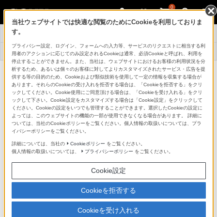
0
当社ウェブサイトでは快適な閲覧のためにCookieを利用しておりま
先行展示
す。
トップ
サービス一覧
情報一覧
プライバシー設定、ログイン、フォームへの入力等、サービスのリクエストに相当する利
店舗情報・
よくある
採用情報
用者のアクションに応じてのみ設定されるCookieは通常、必須Cookieと呼ばれ、利用を
アクセス
お問い合わせ
停止することができません。また、当社は、ウェブサイトにおけるお客様の利用状況を分
析するため、あるいは個々のお客様に対してよりカスタマイズされたサービス・広告を提
新商品 発売前先行体験・展示につい
供する等の目的のため、Cookieおよび類似技術を使用して一定の情報を収集する場合が
あります。それらのCookieの受け入れを拒否する場合は、「Cookieを拒否する」をクリ
て
ックしてください。Cookie使用にご同意頂ける場合は、「Cookieを受け入れる」をクリ
ックして下さい。Cookie設定をカスタマイズする場合は「Cookie設定」をクリックして
ください。Cookieの設定をいつでも管理することができます。選択したCookieの設定に
よっては、このウェブサイトの機能の一部が使用できなくなる場合があります。 詳細に
ついては、当社のCookieポリシーをご覧ください。個人情報の取扱いについては、プラ
イバシーポリシーをご覧ください。
下記の日程・場所にて、発売前にいち早く商品をご覧い
詳細については、当社の
Cookieポリシー
をご覧ください。
ただけます。皆様のお越しをお待ちしております。
個人情報の取扱いについては、
プライバシーポリシー
をご覧ください。
ソニーストア 直営店舗で、新商品を体験いただけます。
Cookie設定
Cookieを拒否する
※混雑時は、実機の体験ができない場合があります。ご了承ください
Cookieを受け入れる
デジタル一眼カメラα用レンズ