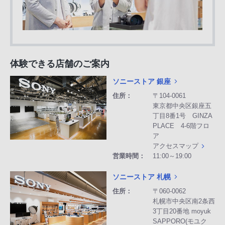
体験できる店舗のご案内
ソニーストア 銀座
住所：
〒104-0061
東京都中央区銀座五
丁目8番1号 GINZA
PLACE 4-6階フロ
ア
アクセスマップ
営業時間：
11:00～19:00
ソニーストア 札幌
住所：
〒060-0062
札幌市中央区南2条西
3丁目20番地 moyuk
SAPPORO(モユク