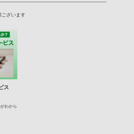
類ございます
ビス
方がわから