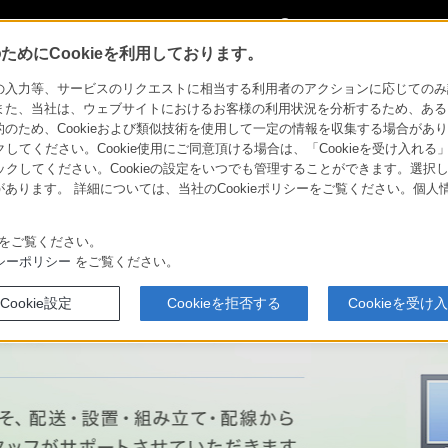
My Sonyに
サインイン
サインインす
めにCookieを利用しております。
ス
テレビ ブラビア®
力等、サービスのリクエストに相当する利用者のアクションに応じてのみ設定され
また、当社は、ウェブサイトにおけるお客様の利用状況を分析するため、ある
ため、Cookieおよび類似技術を使用して一定の情報を収集する場合がありま
 ブラビア®
クしてください。Cookie使用にご同意頂ける場合は、「Cookieを受け入れる
リックしてください。Cookieの設定をいつでも管理することができます。選択し
あります。 詳細については、当社のCookieポリシーをご覧ください。個
をご覧ください。
シーポリシー
をご覧ください。
Cookie設定
Cookieを拒否する
Cookieを受け