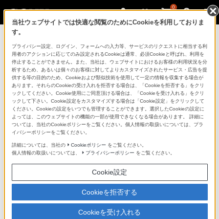
0
当社ウェブサイトでは快適な閲覧のためにCookieを利用しておりま
す。
サウンドバー／ホームシアターシステム
プライバシー設定、ログイン、フォームへの入力等、サービスのリクエストに相当する利
サポート・お問い合わせ
用者のアクションに応じてのみ設定されるCookieは通常、必須Cookieと呼ばれ、利用を
停止することができません。また、当社は、ウェブサイトにおけるお客様の利用状況を分
析するため、あるいは個々のお客様に対してよりカスタマイズされたサービス・広告を提
供する等の目的のため、Cookieおよび類似技術を使用して一定の情報を収集する場合が
製品別サポート情報
あります。それらのCookieの受け入れを拒否する場合は、「Cookieを拒否する」をクリ
ックしてください。Cookie使用にご同意頂ける場合は、「Cookieを受け入れる」をクリ
ックして下さい。Cookie設定をカスタマイズする場合は「Cookie設定」をクリックして
製品に関する重要なお知らせ
ください。Cookieの設定をいつでも管理することができます。選択したCookieの設定に
よっては、このウェブサイトの機能の一部が使用できなくなる場合があります。 詳細に
ついては、当社のCookieポリシーをご覧ください。個人情報の取扱いについては、プラ
イバシーポリシーをご覧ください。
サウンドバー
詳細については、当社の
Cookieポリシー
をご覧ください。
HT-S400
個人情報の取扱いについては、
プライバシーポリシー
をご覧ください。
Cookie設定
Cookieを拒否する
基本情報
Cookieを受け入れる