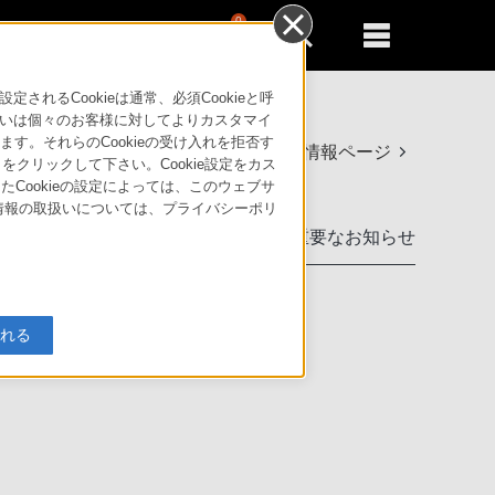
0
新規登録
るともっと便利に
るCookieは通常、必須Cookieと呼
いは個々のお客様に対してよりカスタマイ
す。それらのCookieの受け入れを拒否す
製品情報ページ
」をクリックして下さい。Cookie設定をカス
たCookieの設定によっては、このウェブサ
人情報の取扱いについては、プライバシーポリ
製品に関する重要なお知らせ
入れる