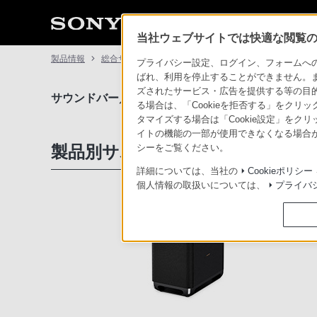
当社ウェブサイトでは快適な閲覧のた
製品情報
総合サポート・お問い合わせ
サウンドバー／ホー
プライバシー設定、ログイン、フォームへの入
ばれ、利用を停止することができません。
ズされたサービス・広告を提供する等の目的の
サウンドバー／ホームシアターシステム
サポート・
る場合は、「Cookieを拒否する」をクリッ
タマイズする場合は「Cookie設定」をク
イトの機能の一部が使用できなくなる場合が
製品別サポート情報
シーをご覧ください。
詳細については、当社の
Cookieポリシー
個人情報の取扱いについては、
プライバ