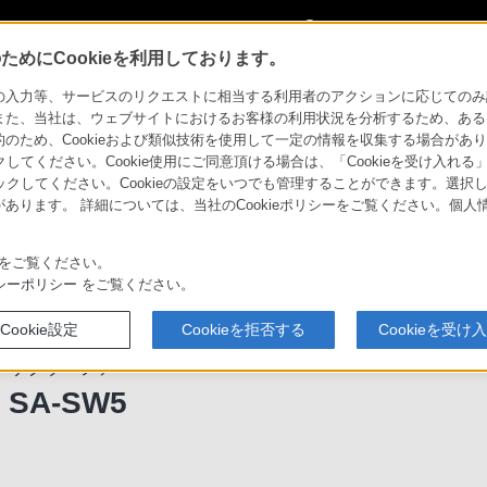
My Sonyに
サインイン
サインインす
めにCookieを利用しております。
ムシアターシステム
サブウーファー SA-SW5
力等、サービスのリクエストに相当する利用者のアクションに応じてのみ設定され
また、当社は、ウェブサイトにおけるお客様の利用状況を分析するため、ある
ため、Cookieおよび類似技術を使用して一定の情報を収集する場合がありま
お問い合わせ
クしてください。Cookie使用にご同意頂ける場合は、「Cookieを受け入れる
リックしてください。Cookieの設定をいつでも管理することができます。選択し
あります。 詳細については、当社のCookieポリシーをご覧ください。個
をご覧ください。
シーポリシー
をご覧ください。
Cookie設定
Cookieを拒否する
Cookieを受け
サブウーファー
SA-SW5