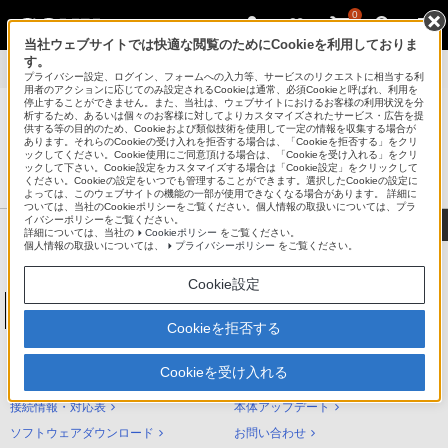
0
当社ウェブサイトでは快適な閲覧のためにCookieを利用しておりま
す。
製品別サポート
>
NW-A30シリーズ
>
使いかた
プライバシー設定、ログイン、フォームへの入力等、サービスのリクエストに相当する利
用者のアクションに応じてのみ設定されるCookieは通常、必須Cookieと呼ばれ、利用を
停止することができません。また、当社は、ウェブサイトにおけるお客様の利用状況を分
析するため、あるいは個々のお客様に対してよりカスタマイズされたサービス・広告を提
供する等の目的のため、Cookieおよび類似技術を使用して一定の情報を収集する場合が
あります。それらのCookieの受け入れを拒否する場合は、「Cookieを拒否する」をクリ
®
ポータブルオーディオプレーヤー ウォークマン
ックしてください。Cookie使用にご同意頂ける場合は、「Cookieを受け入れる」をクリ
ックして下さい。Cookie設定をカスタマイズする場合は「Cookie設定」をクリックして
サポート・お問い合わせ
ください。Cookieの設定をいつでも管理することができます。選択したCookieの設定に
よっては、このウェブサイトの機能の一部が使用できなくなる場合があります。 詳細に
ついては、当社のCookieポリシーをご覧ください。個人情報の取扱いについては、プラ
イバシーポリシーをご覧ください。
詳細については、当社の
Cookieポリシー
をご覧ください。
個人情報の取扱いについては、
プライバシーポリシー
をご覧ください。
Cookie設定
ウォークマンAシリーズ[メモリータイプ]
NW-A30シリーズ
Cookieを拒否する
NW-A30シリーズ サポートトップ
Cookieを受け入れる
使いかた（ヘルプガイド）
困ったときは（Q&A）
接続情報・対応表
本体アップデート
ソフトウェアダウンロード
お問い合わせ