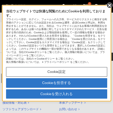
0
当社ウェブサイトでは快適な閲覧のためにCookieを利用しておりま
す。
製品別サポート
>
NW-A30シリーズ
>
使いかた
プライバシー設定、ログイン、フォームへの入力等、サービスのリクエストに相当する利
用者のアクションに応じてのみ設定されるCookieは通常、必須Cookieと呼ばれ、利用を
停止することができません。また、当社は、ウェブサイトにおけるお客様の利用状況を分
析するため、あるいは個々のお客様に対してよりカスタマイズされたサービス・広告を提
供する等の目的のため、Cookieおよび類似技術を使用して一定の情報を収集する場合が
あります。それらのCookieの受け入れを拒否する場合は、「Cookieを拒否する」をクリ
®
ポータブルオーディオプレーヤー ウォークマン
ックしてください。Cookie使用にご同意頂ける場合は、「Cookieを受け入れる」をクリ
ックして下さい。Cookie設定をカスタマイズする場合は「Cookie設定」をクリックして
サポート・お問い合わせ
ください。Cookieの設定をいつでも管理することができます。選択したCookieの設定に
よっては、このウェブサイトの機能の一部が使用できなくなる場合があります。 詳細に
ついては、当社のCookieポリシーをご覧ください。個人情報の取扱いについては、プラ
イバシーポリシーをご覧ください。
詳細については、当社の
Cookieポリシー
をご覧ください。
個人情報の取扱いについては、
プライバシーポリシー
をご覧ください。
Cookie設定
ウォークマンAシリーズ[メモリータイプ]
NW-A30シリーズ
Cookieを拒否する
NW-A30シリーズ サポートトップ
Cookieを受け入れる
使いかた（ヘルプガイド）
困ったときは（Q&A）
接続情報・対応表
本体アップデート
ソフトウェアダウンロード
お問い合わせ