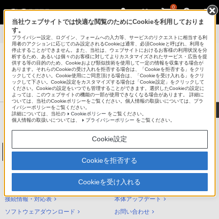
0
当社ウェブサイトでは快適な閲覧のためにCookieを利用しておりま
す。
製品別サポート
>
NW-A30シリーズ
>
使いかた
プライバシー設定、ログイン、フォームへの入力等、サービスのリクエストに相当する利
用者のアクションに応じてのみ設定されるCookieは通常、必須Cookieと呼ばれ、利用を
停止することができません。また、当社は、ウェブサイトにおけるお客様の利用状況を分
析するため、あるいは個々のお客様に対してよりカスタマイズされたサービス・広告を提
供する等の目的のため、Cookieおよび類似技術を使用して一定の情報を収集する場合が
あります。それらのCookieの受け入れを拒否する場合は、「Cookieを拒否する」をクリ
®
ポータブルオーディオプレーヤー ウォークマン
ックしてください。Cookie使用にご同意頂ける場合は、「Cookieを受け入れる」をクリ
ックして下さい。Cookie設定をカスタマイズする場合は「Cookie設定」をクリックして
サポート・お問い合わせ
ください。Cookieの設定をいつでも管理することができます。選択したCookieの設定に
よっては、このウェブサイトの機能の一部が使用できなくなる場合があります。 詳細に
ついては、当社のCookieポリシーをご覧ください。個人情報の取扱いについては、プラ
イバシーポリシーをご覧ください。
詳細については、当社の
Cookieポリシー
をご覧ください。
個人情報の取扱いについては、
プライバシーポリシー
をご覧ください。
Cookie設定
ウォークマンAシリーズ[メモリータイプ]
NW-A30シリーズ
Cookieを拒否する
NW-A30シリーズ サポートトップ
Cookieを受け入れる
使いかた（ヘルプガイド）
困ったときは（Q&A）
接続情報・対応表
本体アップデート
ソフトウェアダウンロード
お問い合わせ