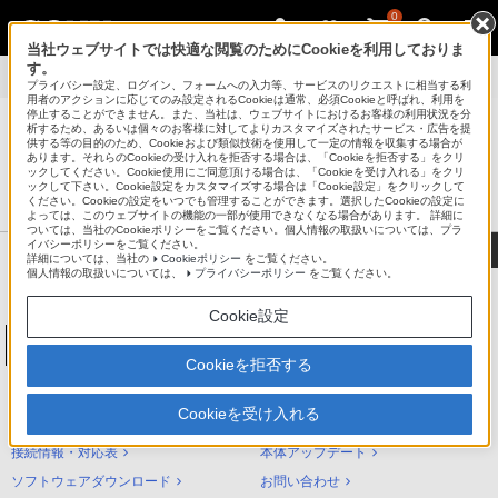
0
当社ウェブサイトでは快適な閲覧のためにCookieを利用しておりま
す。
製品別サポート
>
NW-A30シリーズ
>
使いかた
プライバシー設定、ログイン、フォームへの入力等、サービスのリクエストに相当する利
用者のアクションに応じてのみ設定されるCookieは通常、必須Cookieと呼ばれ、利用を
停止することができません。また、当社は、ウェブサイトにおけるお客様の利用状況を分
析するため、あるいは個々のお客様に対してよりカスタマイズされたサービス・広告を提
供する等の目的のため、Cookieおよび類似技術を使用して一定の情報を収集する場合が
あります。それらのCookieの受け入れを拒否する場合は、「Cookieを拒否する」をクリ
®
ポータブルオーディオプレーヤー ウォークマン
ックしてください。Cookie使用にご同意頂ける場合は、「Cookieを受け入れる」をクリ
ックして下さい。Cookie設定をカスタマイズする場合は「Cookie設定」をクリックして
サポート・お問い合わせ
ください。Cookieの設定をいつでも管理することができます。選択したCookieの設定に
よっては、このウェブサイトの機能の一部が使用できなくなる場合があります。 詳細に
ついては、当社のCookieポリシーをご覧ください。個人情報の取扱いについては、プラ
イバシーポリシーをご覧ください。
詳細については、当社の
Cookieポリシー
をご覧ください。
個人情報の取扱いについては、
プライバシーポリシー
をご覧ください。
Cookie設定
ウォークマンAシリーズ[メモリータイプ]
NW-A30シリーズ
Cookieを拒否する
NW-A30シリーズ サポートトップ
Cookieを受け入れる
使いかた（ヘルプガイド）
困ったときは（Q&A）
接続情報・対応表
本体アップデート
ソフトウェアダウンロード
お問い合わせ