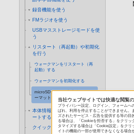
録音機能を使う
FMラジオを使う
USBマスストレージモードを使
う
リスタート（再起動）や初期化
を行う
ウォークマンをリスタート（再
起動）する
ウォークマンを初期化する
microSDカードを初期化（フォ
ーマット）する
当社ウェブサイトでは快適な閲覧のた
プライバシー設定、ログイン、フォームへの入
本体情報を確認する／アップデ
ばれ、利用を停止することができません。
ズされたサービス・広告を提供する等の目的の
ートする
る場合は、「Cookieを拒否する」をクリッ
タマイズする場合は「Cookie設定」をク
クイック設定パネルを使う
イトの機能の一部が使用できなくなる場合が