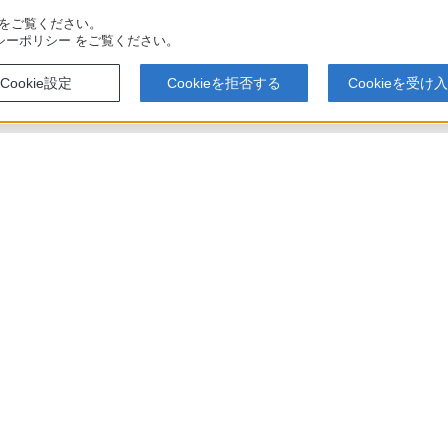
をご覧ください。
シーポリシー
をご覧ください。
Cookie設定
Cookieを拒否する
Cookieを受け
アでのお買い物にあたって
セキュリティ・ブラウザ環境
特定商取
会社情報
採用情報
特約店のご案内
ニュース
い表示への取り組み