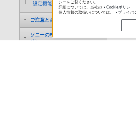
シーをご覧ください。
設定機能一覧
詳細については、当社の
Cookieポリシー
個人情報の取扱いについては、
プライバ
ご注意とお知らせ
ソニーの相談窓口（お問い合わ
せ）
製品別サポート
>
NW-A30シリーズ
>
使いかた
主な仕様
ソニースト
4-593-922-01(1)
日本
ご利用条件
プライバシーポリシー
正し