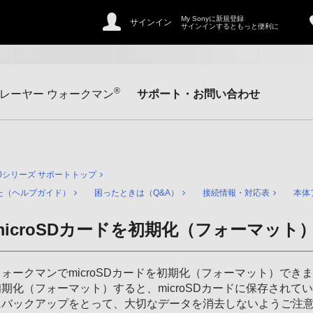
My Sonyに新規登録
サインイン
サインインするともっと便利に
®
レーヤー ウォークマン
サポート・お問い合わせ
30シリーズ サポートトップ
た（ヘルプガイド）
困ったときは（Q&A）
接続情報・対応表
本体
microSDカードを初期化（フォーマット
ウォークマンでmicroSDカードを初期化（フォーマット）でき
初期化（フォーマット）すると、microSDカードに保存され
にバックアップをとって、大切なデータを消去しないようご注