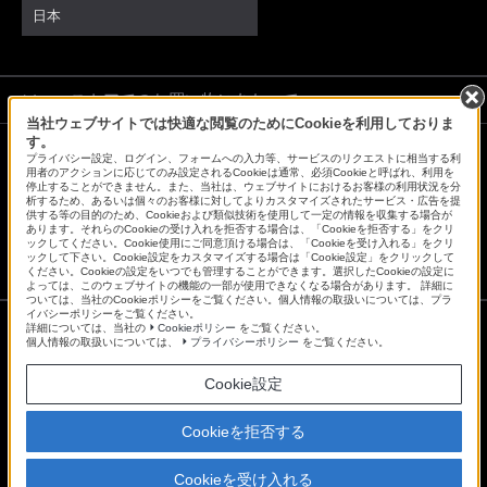
日本
ソニーストアでのお買い物にあたって
当社ウェブサイトでは快適な閲覧のためにCookieを利用しておりま
す。
プライバシー設定、ログイン、フォームへの入力等、サービスのリクエストに相当する利
会社情報
採用情報
特約店のご案内
ニュースリリース
用者のアクションに応じてのみ設定されるCookieは通常、必須Cookieと呼ばれ、利用を
停止することができません。また、当社は、ウェブサイトにおけるお客様の利用状況を分
環境情報
My Sony 利用規約
析するため、あるいは個々のお客様に対してよりカスタマイズされたサービス・広告を提
供する等の目的のため、Cookieおよび類似技術を使用して一定の情報を収集する場合が
あります。それらのCookieの受け入れを拒否する場合は、「Cookieを拒否する」をクリ
ックしてください。Cookie使用にご同意頂ける場合は、「Cookieを受け入れる」をクリ
ックして下さい。Cookie設定をカスタマイズする場合は「Cookie設定」をクリックして
ください。Cookieの設定をいつでも管理することができます。選択したCookieの設定に
よっては、このウェブサイトの機能の一部が使用できなくなる場合があります。 詳細に
ついては、当社のCookieポリシーをご覧ください。個人情報の取扱いについては、プラ
イバシーポリシーをご覧ください。
詳細については、当社の
Cookieポリシー
をご覧ください。
個人情報の取扱いについては、
プライバシーポリシー
をご覧ください。
ご利用条件
プライバシーポリシー
Cookie設定
正しい表示への取り組み
Copyright 2026 Sony Marketing Inc.
Cookieを拒否する
Cookieを受け入れる