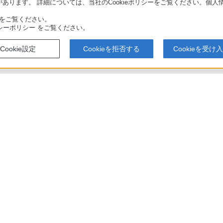
あります。 詳細については、当社のCookieポリシーをご覧ください。個
をご覧ください。
シーポリシー
をご覧ください。
Cookie設定
Cookieを拒否する
Cookieを受け
アでのお買い物にあたって
セキュリティ・ブラウザ環境
特定商取
会社情報
採用情報
特約店のご案内
ニュース
い表示への取り組み