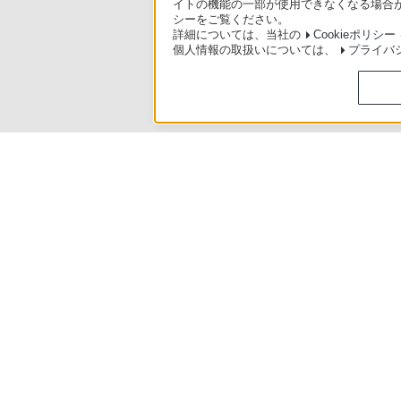
イトの機能の一部が使用できなくなる場合が
シーをご覧ください。
詳細については、当社の
Cookieポリシー
個人情報の取扱いについては、
プライバ
製品別サポート
>
NW-A30シリーズ
>
使いかた
ソニースト
日本
ご利用条件
プライバシーポリシー
正し