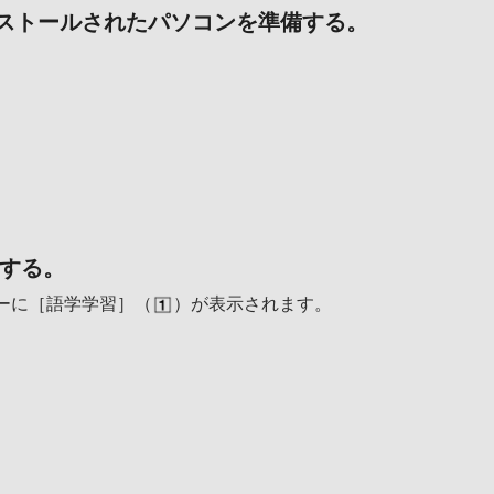
oがインストールされたパソコンを準備する。
続する。
ーに［語学学習］（
）が表示されます。