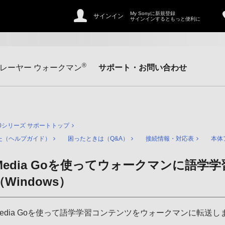
My Sonyに新規登録
サインイン
サインインするともっと便利に
®
レーヤー ウォークマン
サポート・お問い合わせ
30シリーズ サポートトップ
た（ヘルプガイド）
困ったときは（Q&A）
接続情報・対応表
本体
Media Goを使ってウォークマンに語学
（Windows）
Media Goを使って語学学習コンテンツをウォークマンに転送