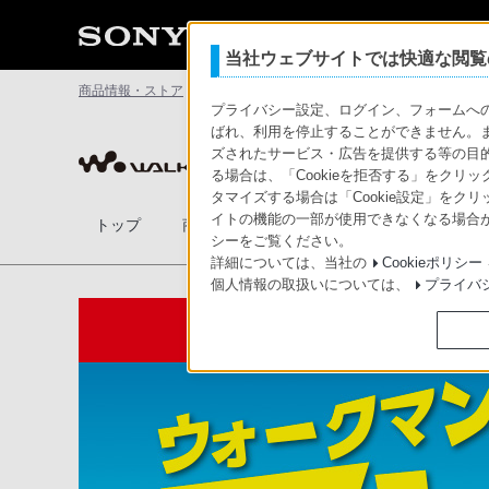
当社ウェブサイトでは快適な閲覧の
商品情報・ストア
ポータブルオーディオプレーヤー ウォークマン
プライバシー設定、ログイン、フォームへの入
ばれ、利用を停止することができません。
ポータブルオーディオプレーヤー 
ズされたサービス・広告を提供する等の目的の
る場合は、「Cookieを拒否する」をクリッ
タマイズする場合は「Cookie設定」をク
イトの機能の一部が使用できなくなる場合が
トップ
商品一覧
アクセサリー
比較表
シーをご覧ください。
詳細については、当社の
Cookieポリシー
個人情報の取扱いについては、
プライバ