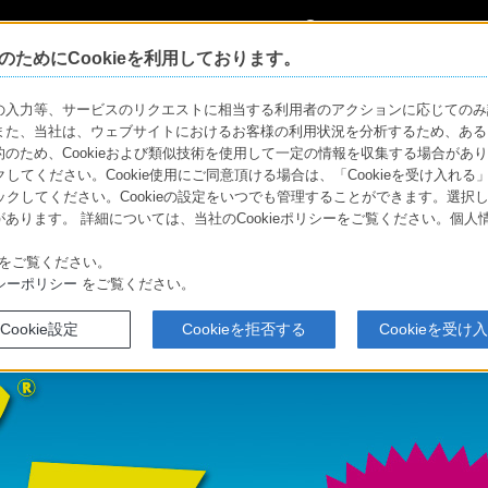
My Sonyに
サインイン
サインインす
ためにCookieを利用しております。
ウォークマン®夏トクキャンペーン
力等、サービスのリクエストに相当する利用者のアクションに応じてのみ設定され
また、当社は、ウェブサイトにおけるお客様の利用状況を分析するため、ある
ウォークマン
ため、Cookieおよび類似技術を使用して一定の情報を収集する場合がありま
クしてください。Cookie使用にご同意頂ける場合は、「Cookieを受け入れる
リックしてください。Cookieの設定をいつでも管理することができます。選択し
ソニーストア
あります。 詳細については、当社のCookieポリシーをご覧ください。個
使いこなしガイド
お買い物情報
をご覧ください。
シーポリシー
をご覧ください。
Cookie設定
Cookieを拒否する
Cookieを受け