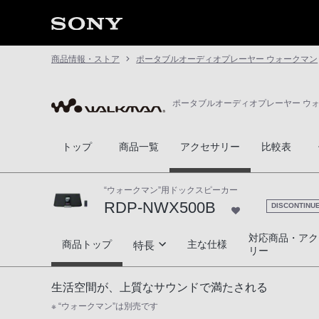
商品情報・ストア
ポータブルオーディオプレーヤー ウォークマン
ポータブルオーディオプレーヤー ウ
トップ
商品一覧
アクセサリー
比較表
“ウォークマン”用ドックスピーカー
RDP-NWX500B
DISCONTINU
対応商品・アク
RDP-NWX500B
商品トップ
主な仕様
特長
リー
ソニーの音響技術を融合した「DMCテクノ
生活空間が、上質なサウンドで満たされる
※ “ウォークマン”は別売です
美しいラウンドフォルムデザイン