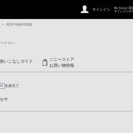
My Sonyに
サインイン
サインインす
RDP-NWX500B
ォークマン
ソニーストア
使いこなしガイド
お買い物情報
生産完了
ED
セサ
ロジー」