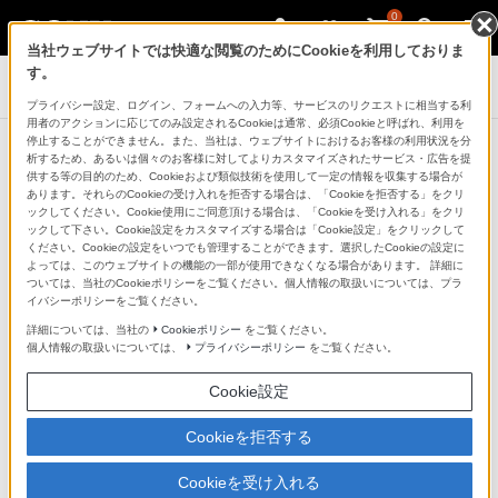
0
当社ウェブサイトでは快適な閲覧のためにCookieを利用しておりま
す。
ポータブルオーディオプレーヤー ウォークマン
プライバシー設定、ログイン、フォームへの入力等、サービスのリクエストに相当する利
用者のアクションに応じてのみ設定されるCookieは通常、必須Cookieと呼ばれ、利用を
停止することができません。また、当社は、ウェブサイトにおけるお客様の利用状況を分
ウォークマン®Aシリーズ ＆ h.ear go
析するため、あるいは個々のお客様に対してよりカスタマイズされたサービス・広告を提
供する等の目的のため、Cookieおよび類似技術を使用して一定の情報を収集する場合が
A Pictorial History of Mickey
あります。それらのCookieの受け入れを拒否する場合は、「Cookieを拒否する」をクリ
ックしてください。Cookie使用にご同意頂ける場合は、「Cookieを受け入れる」をクリ
Mouse ～Hi-Res Red Edition～
ックして下さい。Cookie設定をカスタマイズする場合は「Cookie設定」をクリックして
ください。Cookieの設定をいつでも管理することができます。選択したCookieの設定に
よっては、このウェブサイトの機能の一部が使用できなくなる場合があります。 詳細に
ついては、当社のCookieポリシーをご覧ください。個人情報の取扱いについては、プラ
イバシーポリシーをご覧ください。
詳細については、当社の
Cookieポリシー
をご覧ください。
個人情報の取扱いについては、
プライバシーポリシー
をご覧ください。
Cookie設定
販売を終了いたしました
Cookieを拒否する
Cookieを受け入れる