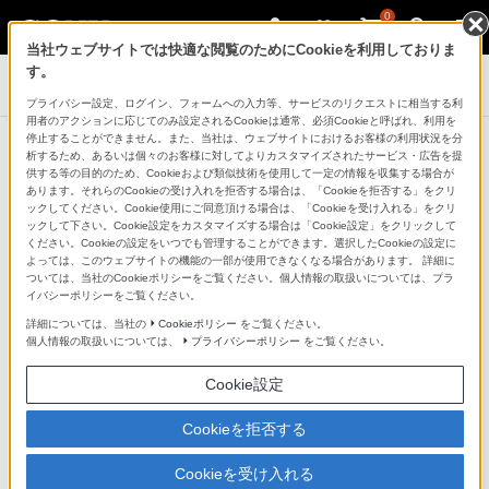
0
当社ウェブサイトでは快適な閲覧のためにCookieを利用しておりま
す。
ポータブルオーディオプレーヤー ウォークマン
プライバシー設定、ログイン、フォームへの入力等、サービスのリクエストに相当する利
用者のアクションに応じてのみ設定されるCookieは通常、必須Cookieと呼ばれ、利用を
停止することができません。また、当社は、ウェブサイトにおけるお客様の利用状況を分
ウォークマン®Sシリーズ Disney
析するため、あるいは個々のお客様に対してよりカスタマイズされたサービス・広告を提
供する等の目的のため、Cookieおよび類似技術を使用して一定の情報を収集する場合が
Characters Blooming Series
あります。それらのCookieの受け入れを拒否する場合は、「Cookieを拒否する」をクリ
ックしてください。Cookie使用にご同意頂ける場合は、「Cookieを受け入れる」をクリ
ックして下さい。Cookie設定をカスタマイズする場合は「Cookie設定」をクリックして
ください。Cookieの設定をいつでも管理することができます。選択したCookieの設定に
よっては、このウェブサイトの機能の一部が使用できなくなる場合があります。 詳細に
ついては、当社のCookieポリシーをご覧ください。個人情報の取扱いについては、プラ
イバシーポリシーをご覧ください。
詳細については、当社の
Cookieポリシー
をご覧ください。
個人情報の取扱いについては、
プライバシーポリシー
をご覧ください。
販売を終了いたしました
Cookie設定
Cookieを拒否する
Cookieを受け入れる