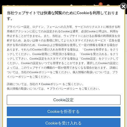
0
当社ウェブサイトでは快適な閲覧のためにCookieを利用しておりま
Xperia Smart Products
す。
プライバシー設定、ログイン、フォームへの入力等、サービスのリクエストに相当する利
ボイスアシスタント機能搭載Bluetoothモノラルヘッドセット
用者のアクションに応じてのみ設定されるCookieは通常、必須Cookieと呼ばれ、利用を
Xperia Ear（XEA10）
停止することができません。また、当社は、ウェブサイトにおけるお客様の利用状況を分
析するため、あるいは個々のお客様に対してよりカスタマイズされたサービス・広告を提
生産完了
DISCONTINUED
供する等の目的のため、Cookieおよび類似技術を使用して一定の情報を収集する場合が
あります。それらのCookieの受け入れを拒否する場合は、「Cookieを拒否する」をクリ
ックしてください。Cookie使用にご同意頂ける場合は、「Cookieを受け入れる」をクリ
ックして下さい。Cookie設定をカスタマイズする場合は「Cookie設定」をクリックして
ください。Cookieの設定をいつでも管理することができます。選択したCookieの設定に
よっては、このウェブサイトの機能の一部が使用できなくなる場合があります。 詳細に
ついては、当社のCookieポリシーをご覧ください。個人情報の取扱いについては、プラ
イバシーポリシーをご覧ください。
詳細については、当社の
Cookieポリシー
をご覧ください。
個人情報の取扱いについては、
プライバシーポリシー
をご覧ください。
Cookie設定
Cookieを拒否する
Cookieを受け入れる