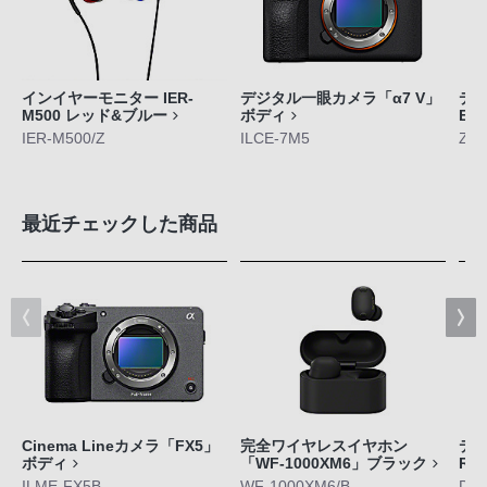
インイヤーモニター IER-
デジタル一眼カメラ「α7 V」
デジ
M500 レッド&ブルー
ボディ
E1
IER-M500/Z
ILCE-7M5
ZV-
最近チェックした商品
Cinema Lineカメラ「FX5」
完全ワイヤレスイヤホン
デジ
ボディ
「WF-1000XM6」ブラック
RX
ILME-FX5B
WF-1000XM6/B
DS