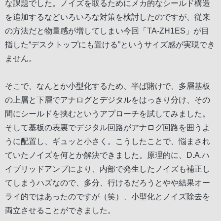
な課題でした。ノイズを取るためにメカ的なシールド構造
を追加するなどいろいろな対策を検討したのですが、従来
の方法だと物量感が増してしまい今回「TA-ZH1ES」が目
指した“デスクトップにも置ける”というサイズ感が実現でき
ません。
そこで、なんとか小型化するため、半ば賭けで、多層基板
の上層と下層でアナログとデジタルをはっきり分け、その
間にシールドを挟むというアプローチを試してみました。
そして基板の表裏でデジタル回路がアナログ回路を囲うよ
うに配置し、ギュッと小さく。こうしたことで、悩まされ
ていたノイズを何とか解決できました。原理的に、D.A.ハ
イブリッドアンプにより、内部で発生したノイズも補正し
てしまうハズなので、多分、行けるだろうとやや結果オー
ライ的ではあったのですが（笑）、小型化とノイズ除去を
両立させることができました。