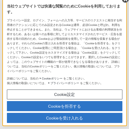
当社ウェブサイトでは快適な閲覧のためにCookieを利用しておりま
す。
プライバシー設定、ログイン、フォームへの入力等、サービスのリクエストに相当する利
用者のアクションに応じてのみ設定されるCookieは通常、必須Cookieと呼ばれ、利用を
佐藤：
停止することができません。また、当社は、ウェブサイトにおけるお客様の利用状況を分
析するため、あるいは個々のお客様に対してよりカスタマイズされたサービス・広告を提
うれしいお言葉をありがとうございます。仰る通り、今の
供する等の目的のため、Cookieおよび類似技術を使用して一定の情報を収集する場合が
あります。それらのCookieの受け入れを拒否する場合は、「Cookieを拒否する」をクリ
時代だからこそ長く使って頂ける商品を作りたいと考えま
ックしてください。Cookie使用にご同意頂ける場合は、「Cookieを受け入れる」をクリ
した。たとえば、フォーマットも将来を見据えて
ックして下さい。Cookie設定をカスタマイズする場合は「Cookie設定」をクリックして
ください。Cookieの設定をいつでも管理することができます。選択したCookieの設定に
DSD22.4MHz・PCM768kHzへの対応も率先して行ってい
よっては、このウェブサイトの機能の一部が使用できなくなる場合があります。 詳細に
ついては、当社のCookieポリシーをご覧ください。個人情報の取扱いについては、プラ
ます。また、お客様が大事にされているCDクオリティのコ
イバシーポリシーをご覧ください。
ンテンツも精彩にお聞きいただけるよう今のソニーででき
詳細については、当社の
Cookieポリシー
をご覧ください。
個人情報の取扱いについては、
プライバシーポリシー
をご覧ください。
る最高レベルの信号処理にこだわりました。そして、ハイ
エンドオーディオを担ってきた私たちだから作れる、デジ
Cookie設定
タル時代だからこそのアンプ＝「D.A.ハイブリッドアン
Cookieを拒否する
プ」で音楽の楽しみ方を変えていきたい、というメッセー
ジを込めています。
Cookieを受け入れる