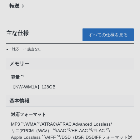
転送
主な仕様
すべての仕様を見る
●：対応
-：該当なし
メモリー
*1
容量
【NW-WM1A】128GB
基本情報
対応フォーマット
*2
*3
MP3
/WMA
/ATRAC/ATRAC Advanced Lossless/
*4
*5
*6
*7
リニアPCM（WAV）
/AAC
/HE-AAC
/FLAC
/
*7
*4
Apple Lossless
/AIFF
/DSD（DSF, DSDIFFフォーマット対