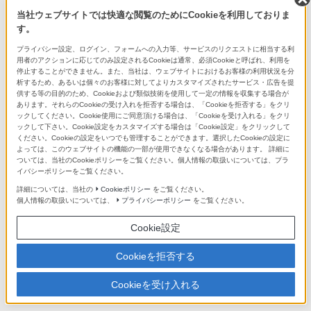
総合評価
5.0
当社ウェブサイトでは快適な閲覧のためにCookieを利用しておりま
す。
プライバシー設定、ログイン、フォームへの入力等、サービスのリクエストに相当する利
デザイン
4.8
用者のアクションに応じてのみ設定されるCookieは通常、必須Cookieと呼ばれ、利用を
停止することができません。また、当社は、ウェブサイトにおけるお客様の利用状況を分
析するため、あるいは個々のお客様に対してよりカスタマイズされたサービス・広告を提
サイズ
4.0
供する等の目的のため、Cookieおよび類似技術を使用して一定の情報を収集する場合が
あります。それらのCookieの受け入れを拒否する場合は、「Cookieを拒否する」をクリ
音質
5.0
ックしてください。Cookie使用にご同意頂ける場合は、「Cookieを受け入れる」をクリ
ックして下さい。Cookie設定をカスタマイズする場合は「Cookie設定」をクリックして
操作性
4.4
ください。Cookieの設定をいつでも管理することができます。選択したCookieの設定に
よっては、このウェブサイトの機能の一部が使用できなくなる場合があります。 詳細に
機能性
4.5
ついては、当社のCookieポリシーをご覧ください。個人情報の取扱いについては、プラ
イバシーポリシーをご覧ください。
スタミナ
4.8
詳細については、当社の
Cookieポリシー
をご覧ください。
個人情報の取扱いについては、
プライバシーポリシー
をご覧ください。
Cookie設定
すべてのレビューをみる（全10件）
Cookieを拒否する
Cookieを受け入れる