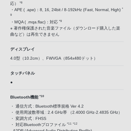
*8
応）
*
・APE ( .ape)：8, 16, 24bit / 8-192kHz (Fast, Normal, High)
9
*9
・MQA ( .mqa.flac)：対応
※ 著作権保護された音楽ファイル（ダウンロード購入した楽
曲など）は再生できません
ディスプレイ
4.0型（10.2cm）、FWVGA（854x480ドット）
タッチパネル
●
*10
Bluetooth機能
・ 通信方式 : Bluetooth標準規格 Ver 4.2
・ 使用周波数帯域 : 2.4 GHz帯 （2.4000 GHz-2.4835 GHz）
・ 変調方式 : FHSS
*11
*12
・ 対応Bluetoothプロファイル
- A2DP (Advanced Audio Distribution Profile)