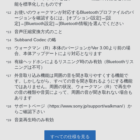
能を標準化したものです
お使いのウォークマンが対応するBluetoothプロファイルのバ
*12
ージョンを確認するには、[オプション/設定]→[設
定]→[Bluetooth設定]→[Bluetooth情報]を選んでください
音声圧縮変換方式のこと
*13
Subband Codec の略
*14
ウォークマン（R）本体のバージョンがVer 3.00より前の場
*15
合、本体アップデートにより対応となります
有線ヘッドホンによるリスニング時のみ有効（Bluetoothリス
*16
ニングは不可）
外音取り込み機能は周囲の音を聞き取りやすくする機能で
*17
す。しかしながら、すべての音を聞き取れるようにする機能
ではありません。周囲の状況、ウォークマン（R）で再生中
の音の種類や音質によって、周囲の音が聞き取れない場合も
あります
サポートページ（https://www.sony.jp/support/walkman/）か
*18
らご確認下さい
音楽再生時のみ有効
*19
すべての仕様を見る