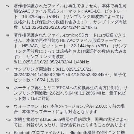
著作権保護されたファイルは再生できません。本体で再生可
*5
能なAACファイル形式フォーマット：AAC-LC、ビットレー
ト：16-320kbps（VBR）（サンプリング周波数によっては
規格外および保証外の数値も含みます）、サンプリング周波
数：8/11.025/12/16/22.05/24/32/44.1/48kHz
著作権保護されたファイルはmicroSDカードには転送できま
*6
せん。本体で再生可能なHE-AACファイル形式フォーマッ
ト：HE-AAC、ビットレート：32-144kbps（VBR）（サンプ
リング周波数によっては規格外および保証外の数値も含みま
す）、サンプリング周波数：
8/11.025/12/16/22.05/24/32/44.1/48kHz
サンプリング周波数：8/11. 025/12/16/22.
*7
05/24/32/44.1/48/88.2/96/176.4/192/352.8/384kHz、量子化
ビット数：16/24 に対応
ネーティブ再生とリニアPCMへの変換再生の両方に対応。サ
*8
ンプリング周波数: 2.8224, 5.6448,11.2896 MHz、量子化ビ
ット数：1bitに対応
ウォークマン（R）本体のバージョンがVer 2.00より前の場
*9
合、本体アップデートにより対応となります
本機と接続するBluetooth機器や通信環境、周囲の状況によっ
*10
ては、雑音が入ったり、音が途切れたりすることがあります
Bluetoothプロファイルとは、Bluetooth機器の特性ごとに機
*11