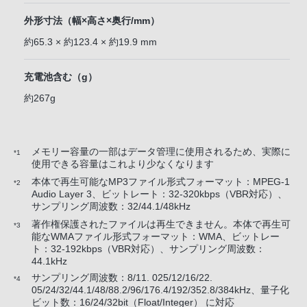
外形寸法（幅×高さ×奥行/mm）
約65.3 × 約123.4 × 約19.9 mm
充電池含む（g）
約267g
メモリー容量の一部はデータ管理に使用されるため、実際に
*1
使用できる容量はこれより少なくなります
本体で再生可能なMP3ファイル形式フォーマット：MPEG-1
*2
Audio Layer 3、ビットレート：32-320kbps（VBR対応）、
サンプリング周波数：32/44.1/48kHz
著作権保護されたファイルは再生できません。本体で再生可
*3
能なWMAファイル形式フォーマット：WMA、ビットレー
ト：32-192kbps（VBR対応）、サンプリング周波数：
44.1kHz
サンプリング周波数：8/11. 025/12/16/22.
*4
05/24/32/44.1/48/88.2/96/176.4/192/352.8/384kHz、量子化
ビット数：16/24/32bit（Float/Integer） に対応