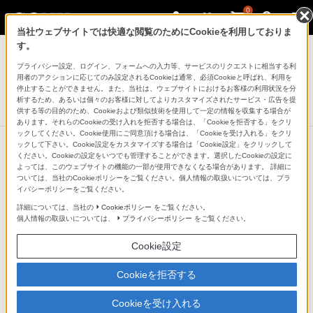
0
当社ウェブサイトでは快適な閲覧のためにCookieを利用しておりま
モバイルバッテリー／電池
す。
プライバシー設定、ログイン、フォームへの入力等、サービスのリクエストに相当する利
ACアダプター
用者のアクションに応じてのみ設定されるCookieは通常、必須Cookieと呼ばれ、利用を
CP-AD2M4W
停止することができません。また、当社は、ウェブサイトにおけるお客様の利用状況を分
析するため、あるいは個々のお客様に対してよりカスタマイズされたサービス・広告を提
生産完了
DISCONTINUED
供する等の目的のため、Cookieおよび類似技術を使用して一定の情報を収集する場合が
あります。それらのCookieの受け入れを拒否する場合は、「Cookieを拒否する」をクリ
ックしてください。Cookie使用にご同意頂ける場合は、「Cookieを受け入れる」をクリ
ックして下さい。Cookie設定をカスタマイズする場合は「Cookie設定」をクリックして
ください。Cookieの設定をいつでも管理することができます。選択したCookieの設定に
よっては、このウェブサイトの機能の一部が使用できなくなる場合があります。 詳細に
ついては、当社のCookieポリシーをご覧ください。個人情報の取扱いについては、プラ
イバシーポリシーをご覧ください。
詳細については、当社の
Cookieポリシー
をご覧ください。
個人情報の取扱いについては、
プライバシーポリシー
をご覧ください。
Cookie設定
Cookieを拒否する
Cookieを受け入れる