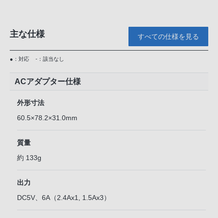
主な仕様
すべての仕様を見る
●：対応
-：該当なし
ACアダプター仕様
外形寸法
60.5×78.2×31.0mm
質量
約 133g
出力
DC5V、6A（2.4Ax1, 1.5Ax3）