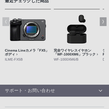
最近チェックした商品
Cinema Lineカメラ「FX5」
完全ワイヤレスイヤホン
デジ
ボディ
「WF-1000XM6」ブラック
RX
ILME-FX5B
WF-1000XM6/B
DS
サポート・お問い合わせ