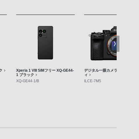
ク
Xperia 1 VIII SIMフリー XQ-GE44-
デジタル一眼カメラ「α7 V」ボ
1 ブラック
ィ
XQ-GE44-1/B
ILCE-7M5