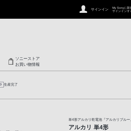
My Sonyに
サインイン
サインインす
ソニーストア
お買い物情報
生産完了
D
単4形アルカリ乾電池『アルカリブルー
アルカリ 単4形