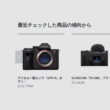
最近チェックした商品の傾向から
デジタル一眼カメラ「α7R VI」ボ
VLOGCAM「ZV-1M2」ブラ
ディ
ZV-1M2/B
ILCE-7RM6