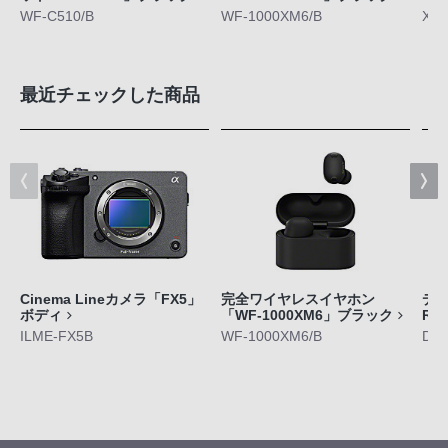
WF-C510/B
WF-1000XM6/B
XQ-
最近チェックした商品
Cinema Lineカメラ「FX5」
完全ワイヤレスイヤホン
デジ
ボディ
「WF-1000XM6」ブラック
RX
ILME-FX5B
WF-1000XM6/B
DS