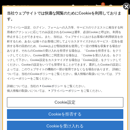
0
当社ウェブサイトでは快適な閲覧のためにCookieを利用しておりま
モバイルバッテリー／電池
す。
プライバシー設定、ログイン、フォームへの入力等、サービスのリクエストに相当する利
充電式ニッケル水素電池
用者のアクションに応じてのみ設定されるCookieは通常、必須Cookieと呼ばれ、利用を
充電式ニッケル水素 単3形
停止することができません。また、当社は、ウェブサイトにおけるお客様の利用状況を分
析するため、あるいは個々のお客様に対してよりカスタマイズされたサービス・広告を提
生産完了
DISCONTINUED
供する等の目的のため、Cookieおよび類似技術を使用して一定の情報を収集する場合が
あります。それらのCookieの受け入れを拒否する場合は、「Cookieを拒否する」をクリ
ックしてください。Cookie使用にご同意頂ける場合は、「Cookieを受け入れる」をクリ
ックして下さい。Cookie設定をカスタマイズする場合は「Cookie設定」をクリックして
ください。Cookieの設定をいつでも管理することができます。選択したCookieの設定に
よっては、このウェブサイトの機能の一部が使用できなくなる場合があります。 詳細に
ついては、当社のCookieポリシーをご覧ください。個人情報の取扱いについては、プラ
イバシーポリシーをご覧ください。
詳細については、当社の
Cookieポリシー
をご覧ください。
個人情報の取扱いについては、
プライバシーポリシー
をご覧ください。
Cookie設定
NH-AA-2BRA
Cookieを拒否する
Cookieを受け入れる