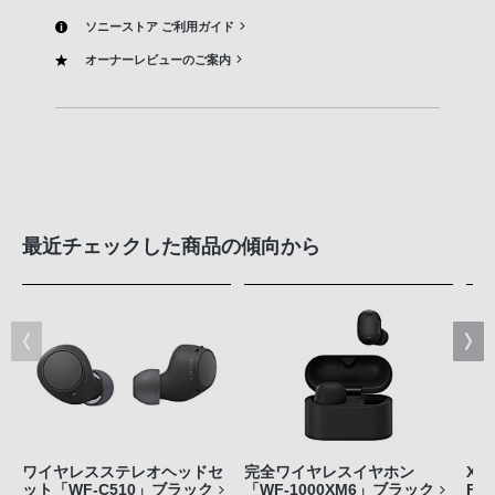
ソニーストア ご利用ガイド
オーナーレビューのご案内
最近チェックした商品の傾向から
ワイヤレスステレオヘッドセ
完全ワイヤレスイヤホン
Xpe
ット「WF-C510」ブラック
「WF-1000XM6」ブラック
FE