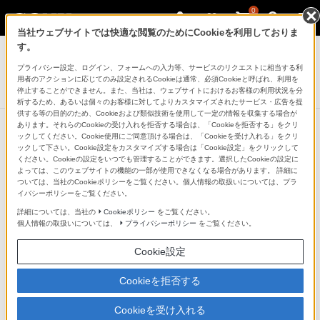
0
当社ウェブサイトでは快適な閲覧のためにCookieを利用しておりま
ブルーレイディスクレコーダー
す。
プライバシー設定、ログイン、フォームへの入力等、サービスのリクエストに相当する利
ブルーレイディスク/DVDレコーダー
用者のアクションに応じてのみ設定されるCookieは通常、必須Cookieと呼ばれ、利用を
BDZ-EW1200/BDZ-EW520
停止することができません。また、当社は、ウェブサイトにおけるお客様の利用状況を分
析するため、あるいは個々のお客様に対してよりカスタマイズされたサービス・広告を提
供する等の目的のため、Cookieおよび類似技術を使用して一定の情報を収集する場合が
あります。それらのCookieの受け入れを拒否する場合は、「Cookieを拒否する」をクリ
ックしてください。Cookie使用にご同意頂ける場合は、「Cookieを受け入れる」をクリ
ックして下さい。Cookie設定をカスタマイズする場合は「Cookie設定」をクリックして
長時間モードでも、きれいに録画
ください。Cookieの設定をいつでも管理することができます。選択したCookieの設定に
よっては、このウェブサイトの機能の一部が使用できなくなる場合があります。 詳細に
「インテリジェントエンコーダー」
ついては、当社のCookieポリシーをご覧ください。個人情報の取扱いについては、プラ
イバシーポリシーをご覧ください。
搭載
詳細については、当社の
Cookieポリシー
をご覧ください。
個人情報の取扱いについては、
プライバシーポリシー
をご覧ください。
新ダイナミックVBR
Cookie設定
Cookieを拒否する
アルゴリズムの進化により、VBRの精度が向上。映像に
合わせてデータ量を動的に制御します。たとえば、動き
Cookieを受け入れる
の多いシーンを識別してデータ量を多く割り当てること