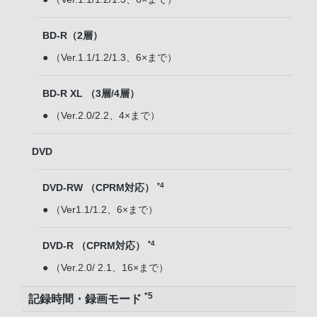
BD-R（2層）
● （Ver.1.1/1.2/1.3、6×まで）
BD-R XL （3層/4層）
● （Ver.2.0/2.2、4×まで）
DVD
*4
DVD-RW （CPRM対応）
● （Ver1.1/1.2、6×まで）
*4
DVD-R （CPRM対応）
● （Ver.2.0/ 2.1、16×まで）
*5
記録時間・録画モード