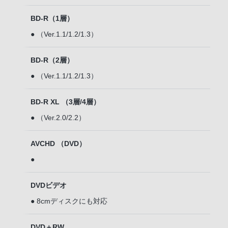
BD-R（1層）
● （Ver.1.1/1.2/1.3）
BD-R（2層）
● （Ver.1.1/1.2/1.3）
BD-R XL （3層/4層）
● （Ver.2.0/2.2）
AVCHD （DVD）
●
DVDビデオ
● 8cmディスクにも対応
DVD＋RW