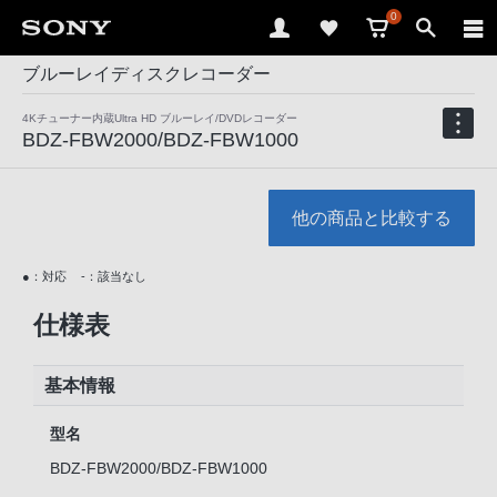
0
ブルーレイディスクレコーダー
4Kチューナー内蔵Ultra HD ブルーレイ/DVDレコーダー
BDZ-FBW2000/BDZ-FBW1000
他の商品と比較する
●：対応
-：該当なし
仕様表
基本情報
型名
BDZ-FBW2000/BDZ-FBW1000