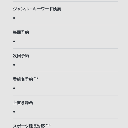
ジャンル・キーワード検索
●
毎回予約
●
次回予約
●
*17
番組名予約
●
上書き録画
●
*18
スポーツ延長対応