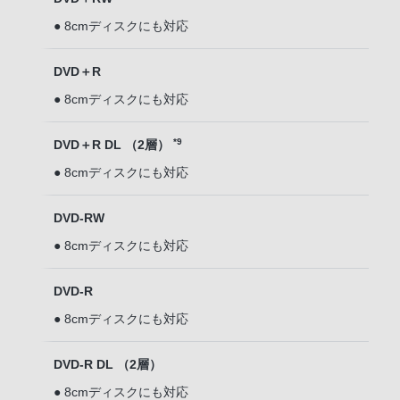
● 8cmディスクにも対応
DVD＋R
● 8cmディスクにも対応
*9
DVD＋R DL （2層）
● 8cmディスクにも対応
DVD-RW
● 8cmディスクにも対応
DVD-R
● 8cmディスクにも対応
DVD-R DL （2層）
● 8cmディスクにも対応