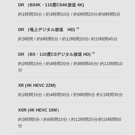
DR （BS4K・110度CS4K放送 4K)
約1時間35分 / 約3時間10分 / 約6時間20分/約8時間5分
*7
DR （地上デジタル放送 HD)
約3時間 / 約6時間5分 / 約12時間20分/ 約15時間45分
*7
DR （BS・110度CSデジタル放送 HD)
約2時間10分 / 約4時間20分 / 約8時間45分/ 約11時間10
分
XR (4K HEVC 22M)
約2時間15分 / 約4時間30分 / 約9時間5分 約11時間35分
XSR (4K HEVC 16M）
約3時間5分 / 約6時間10分 / 約12時間25分/約15時間50
分