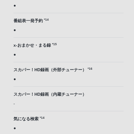
●
*14
番組表一発予約
●
*15
x-おまかせ・まる録
●
*16
スカパー！HD録画（外部チューナー）
●
スカパー！HD録画（内蔵チューナー）
-
*14
気になる検索
●