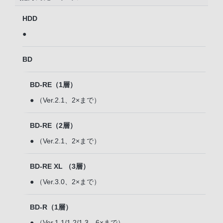
HDD
●
BD
BD-RE（1層）
● （Ver.2.1、2×まで）
BD-RE（2層）
● （Ver.2.1、2×まで）
BD-RE XL （3層）
● （Ver.3.0、2×まで）
BD-R（1層）
● （Ver.1.1/1.2/1.3、6×まで）