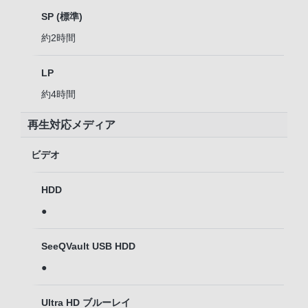
SP (標準)
約2時間
LP
約4時間
再生対応メディア
ビデオ
HDD
●
SeeQVault USB HDD
●
Ultra HD ブルーレイ