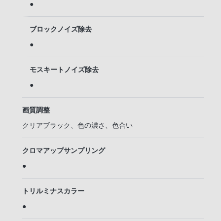
●
ブロックノイズ除去
●
モスキートノイズ除去
●
画質調整
クリアブラック、色の濃さ、色合い
クロマアップサンプリング
●
トリルミナスカラー
●