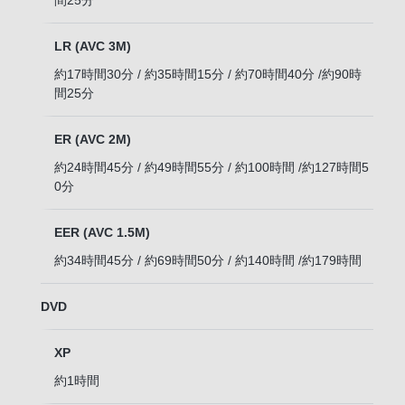
間25分
LR (AVC 3M)
約17時間30分 / 約35時間15分 / 約70時間40分 /約90時
間25分
ER (AVC 2M)
約24時間45分 / 約49時間55分 / 約100時間 /約127時間5
0分
EER (AVC 1.5M)
約34時間45分 / 約69時間50分 / 約140時間 /約179時間
DVD
XP
約1時間