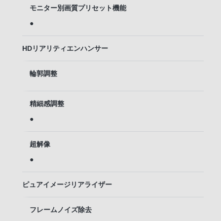
モニター別画質プリセット機能
●
HDリアリティエンハンサー
輪郭調整
精細感調整
●
超解像
●
ピュアイメージリアライザー
フレームノイズ除去